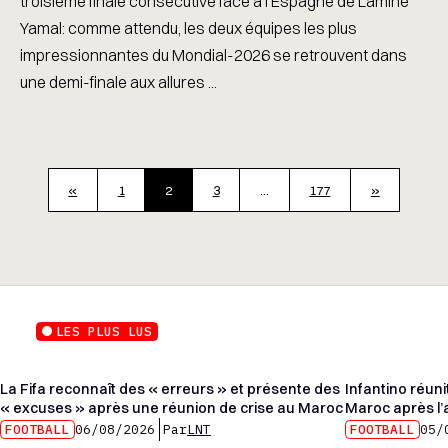
troisième finale consécutive face à l'Espagne de Lamine
Yamal: comme attendu, les deux équipes les plus
impressionnantes du Mondial-2026 se retrouvent dans
une demi-finale aux allures ...
«
1
2
3
…
177
»
LES PLUS LUS
La Fifa reconnaît des « erreurs » et présente des
Infantino réun
« excuses » après une réunion de crise au Maroc
Maroc après l’
FOOTBALL
06/08/2026
Par
LNT
FOOTBALL
05/