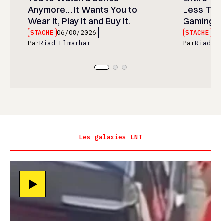
Anymore… It Wants You to
Less Than
Wear It, Play It and Buy It.
Gaming P
STACHE
06/08/2026
STACHE
06
Par
Riad Elmarhar
Par
Riad E
Les galaxies LNT