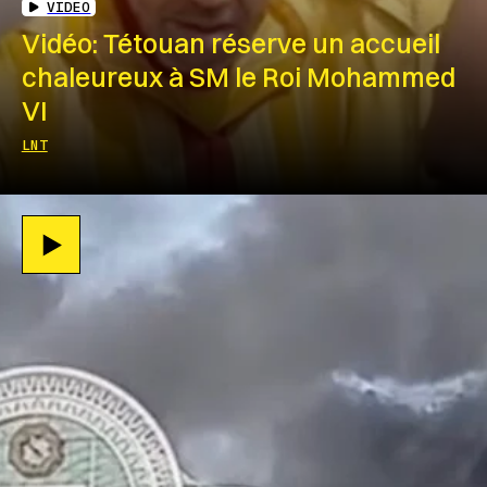
VIDEO
Vidéo: Tétouan réserve un accueil
chaleureux à SM le Roi Mohammed
VI
LNT