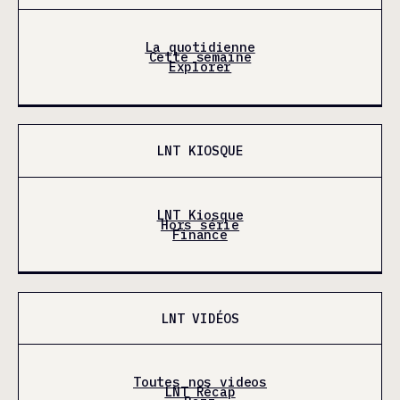
La quotidienne
Cette semaine
Explorer
LNT KIOSQUE
LNT Kiosque
Hors série
Finance
LNT VIDÉOS
Toutes nos videos
LNT Récap