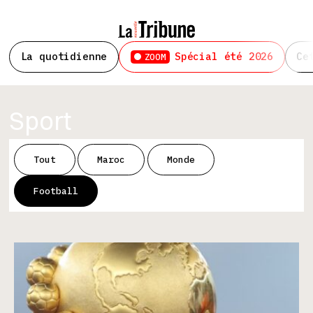
La quotidienne
Spécial été 2026
Ce
ZOOM
Sport
Tout
Maroc
Monde
Football