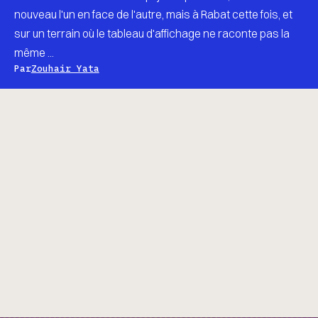
nouveau l'un en face de l'autre, mais à Rabat cette fois, et
sur un terrain où le tableau d'affichage ne raconte pas la
même ...
Par
Zouhair Yata