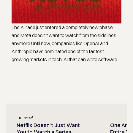
The AI race just entered a completely new phase...
and Meta doesn't want to watch from the sidelines
anymore.Until now, companies like OpenAI and
Anthropic have dominated one of the fastest-
growing markets in tech: AI that can write software.
...
En bref
Netflix Doesn’t Just Want
One Anim
You to Watch a Series
Entire Y