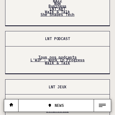
Bazz
Now
Business
LNT'ART
Walk & Talk
She Shapes Tech
LNT PODCAST
Tous nos podcasts
L'WIP - Work In Progress
Walk & Talk
LNT JEUX
Tous les jeux
NEWS
Mots croisés
DevineStar