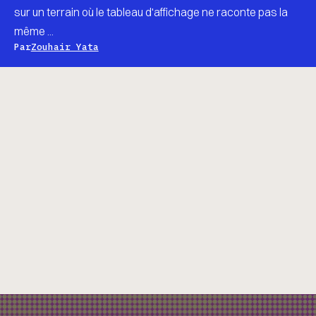
sur un terrain où le tableau d'affichage ne raconte pas la
même ...
Par
Zouhair Yata