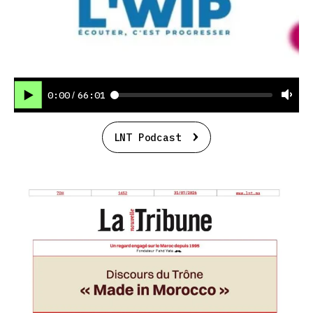
0:00
66:01
/
LNT Podcast