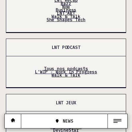
LNT Récap
Bazz
Now
Business
LNT'ART
Walk & Talk
She Shapes Tech
LNT PODCAST
Tous nos podcasts
L'WIP - Work In Progress
Walk & Talk
LNT JEUX
NEWS
Tous les jeux
Mots croisés
DevineStar