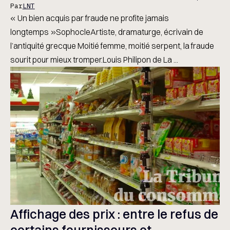
Par
LNT
« Un bien acquis par fraude ne profite jamais
longtemps »SophocleArtiste, dramaturge, écrivain de
l’antiquité grecque Moitié femme, moitié serpent, la fraude
sourit pour mieux tromper.Louis Philipon de La ...
Affichage des prix : entre le refus de
certains fournisseurs et