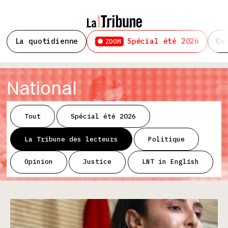
La quotidienne
Spécial été 2026
Ce
ZOOM
National
Tout
Spécial été 2026
La Tribune des lecteurs
Politique
Opinion
Justice
LNT in English