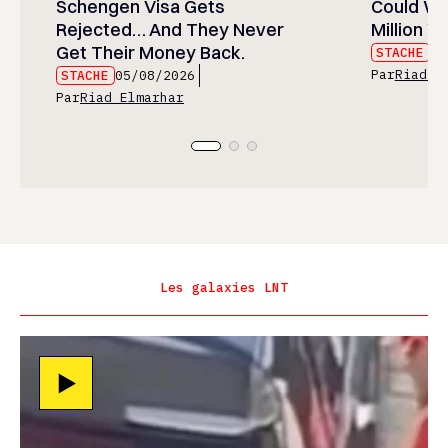
Schengen Visa Gets
Could Wa
Rejected… And They Never
Million Wi
Get Their Money Back.
STACHE
05
Par
Riad E
STACHE
05/08/2026
Par
Riad Elmarhar
Les galaxies LNT