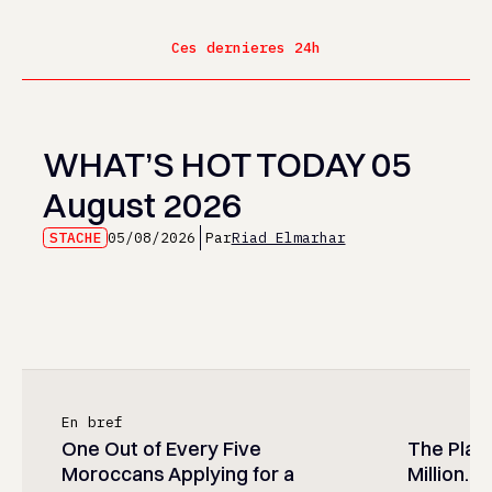
Ces dernieres 24h
WHAT’S HOT TODAY 05
August 2026
STACHE
05/08/2026
Par
Riad Elmarhar
En bref
One Out of Every Five
The Play
Moroccans Applying for a
Million…