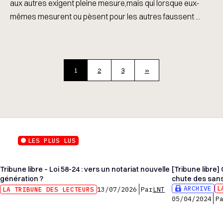
aux autres exigent pleine mesure,mais qui lorsque eux-
mêmes mesurent ou pèsent pour les autres faussent ...
1
2
3
»
LES PLUS LUS
Tribune libre – Loi 58-24 : vers un notariat nouvelle
[Tribune libre] 
génération ?
chute des san
ARCHIVE
L
LA TRIBUNE DES LECTEURS
13/07/2026
Par
LNT
05/04/2024
P