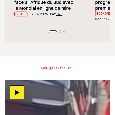
face à l’Afrique du Sud avec
progress
le Mondial en ligne de mire
premier 
ÉCONOMIE
SPORT
08/08/2026
Par
LNT
08/08/202
Les galaxies LNT