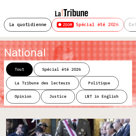
La quotidienne
Spécial été 2026
Ce
ZOOM
National
Tout
Spécial été 2026
La Tribune des lecteurs
Politique
Opinion
Justice
LNT in English