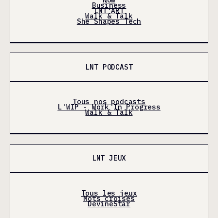
Business
LNT'ART
Walk & Talk
She Shapes Tech
LNT PODCAST
Tous nos podcasts
L'WIP - Work In Progress
Walk & Talk
LNT JEUX
Tous les jeux
Mots croisés
DevineStar