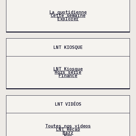
La quotidienne
Cette semaine
Explorer
LNT KIOSQUE
LNT Kiosque
Hors série
Finance
LNT VIDÉOS
Toutes nos videos
LNT Récap
Bazz
Now