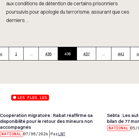
aux conditions de détention de certains prisonniers
poursuivis pour apologie du terrorisme, assurant que ces
derniers ...
«
1
…
435
436
437
…
441
LES PLUS LUS
Coopération migratoire : Rabat réaffirme sa
Sebta : Les au
disponibilité pour le retour des mineurs non
bilan de 77 mor
accompagnés
NATIONAL
05/
NATIONAL
07/08/2026
Par
LNT