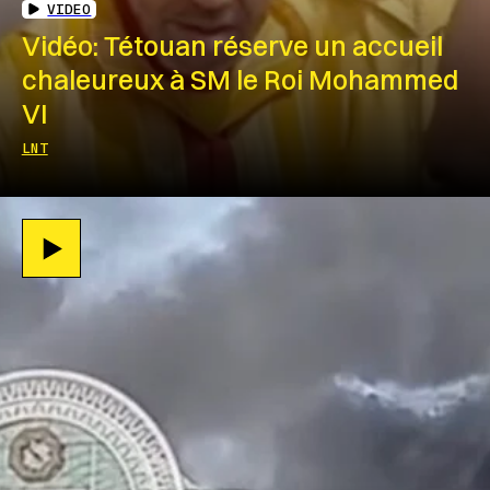
VIDEO
Vidéo: Tétouan réserve un accueil
chaleureux à SM le Roi Mohammed
VI
LNT