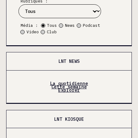
Rubriques :
Média :
Tous
News
Podcast
Video
Club
LNT NEWS
La quotidienne
Cette semaine
Explorer
LNT KIOSQUE