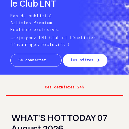
le Club LNT
Pas de publicité
Articles Premium
Boutique exclusive…
…rejoignez LNT Club et bénéficiez
d’avantages exclusifs !
Se connecter
les offres
Ces dernieres 24h
WHAT’S HOT TODAY 07
August 2026