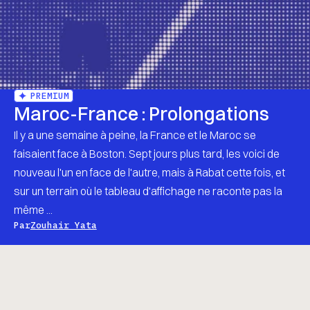
PREMIUM
Maroc-France : Prolongations
Il y a une semaine à peine, la France et le Maroc se
faisaient face à Boston. Sept jours plus tard, les voici de
nouveau l'un en face de l'autre, mais à Rabat cette fois, et
sur un terrain où le tableau d'affichage ne raconte pas la
même ...
Par
Zouhair Yata