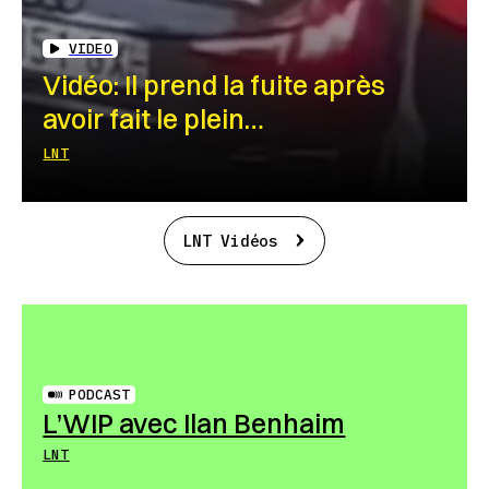
VIDEO
Vidéo: Il prend la fuite après
avoir fait le plein…
LNT
LNT Vidéos
PODCAST
L’WIP avec Ilan Benhaim
LNT