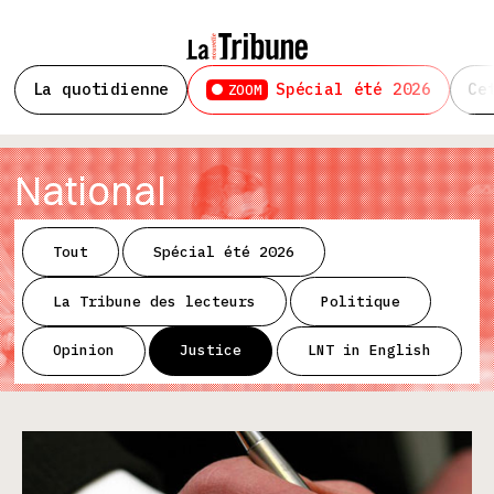
La quotidienne
Spécial été 2026
Ce
ZOOM
National
Tout
Spécial été 2026
La Tribune des lecteurs
Politique
Opinion
Justice
LNT in English