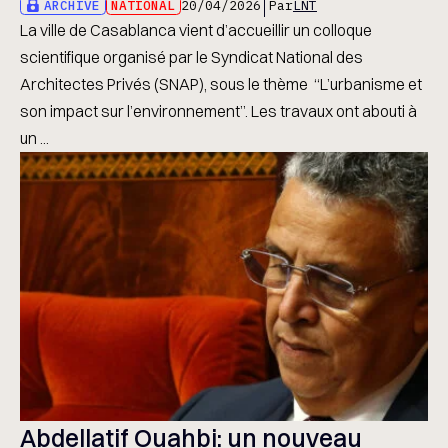
ARCHIVE
NATIONAL
20/04/2026
Par
LNT
La ville de Casablanca vient d’accueillir un colloque
scientifique organisé par le Syndicat National des
Architectes Privés (SNAP), sous le thème ‘‘L’urbanisme et
son impact sur l’environnement’’. Les travaux ont abouti à
un ...
Abdellatif Ouahbi: un nouveau