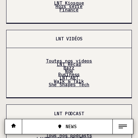
LNT Kiosque
Hors série
Finance
LNT VIDÉOS
Toutes nos videos
LNT Récap
Bazz
Now
Business
LNT'ART
Walk & Talk
She Shapes Tech
LNT PODCAST
NEWS
Tous nos podcasts