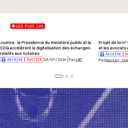
LES PLUS LUS
Justice : la Présidence du ministère public et la
Projet de loi n°
CDG accélèrent la digitalisation des échanges
et les avocats
relatifs aux notaires
ARCHIVE
J
ARCHIVE
JUSTICE
18/07/2026
Par
LNT
Par
Hassan Za