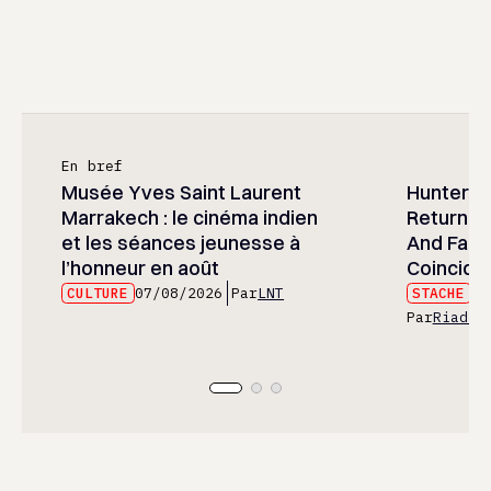
En bref
Musée Yves Saint Laurent
Hunter x 
Marrakech : le cinéma indien
Returned
et les séances jeunesse à
And Fans 
l’honneur en août
Coincide
CULTURE
07/08/2026
Par
LNT
STACHE
07
Par
Riad E