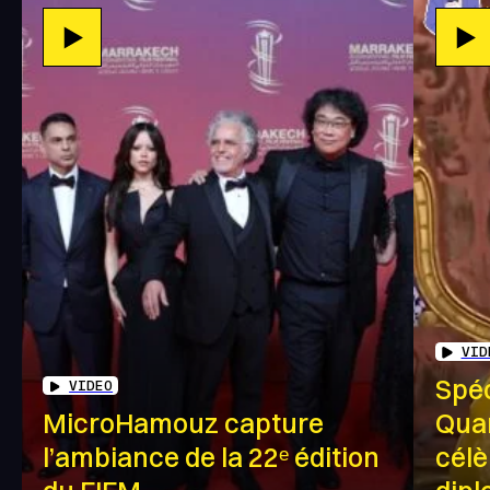
VID
Spéc
VIDEO
MicroHamouz capture
Quan
l’ambiance de la 22ᵉ édition
célè