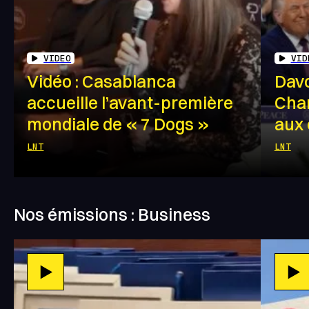
VIDEO
VID
Vidéo : Casablanca
Davo
accueille l’avant-première
Char
mondiale de « 7 Dogs »
aux 
LNT
LNT
Nos émissions : Business