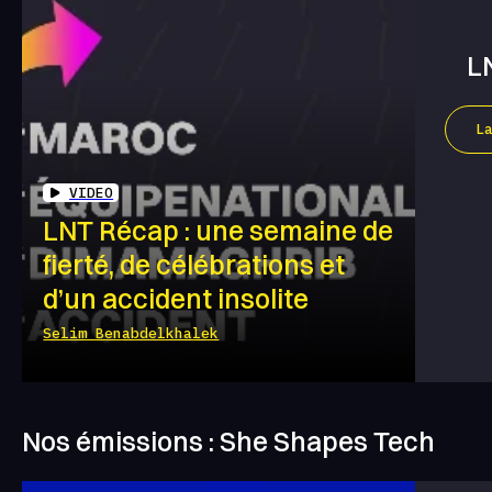
L
L
VIDEO
LNT Récap : une semaine de
fierté, de célébrations et
d’un accident insolite
Selim Benabdelkhalek
Nos émissions : She Shapes Tech