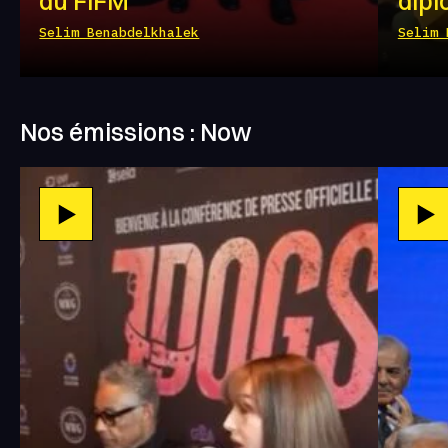
du FIFM
dipl
Selim Benabdelkhalek
Selim 
Nos émissions : Now