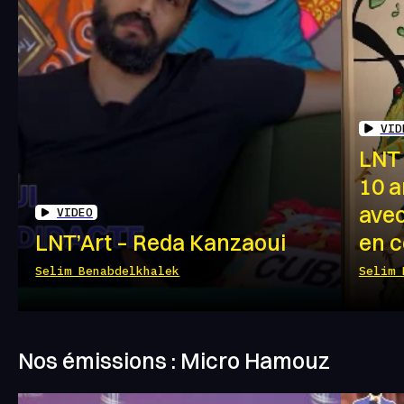
VID
LNT 
10 
avec
VIDEO
LNT’Art – Reda Kanzaoui
en c
Selim Benabdelkhalek
Selim 
Nos émissions : Micro Hamouz