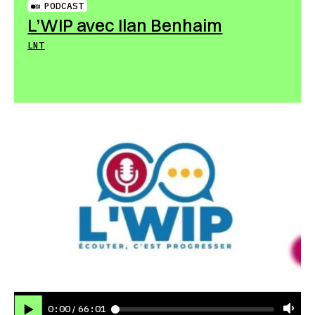
PODCAST
L’WIP avec Ilan Benhaim
LNT
0:00
66:01
/