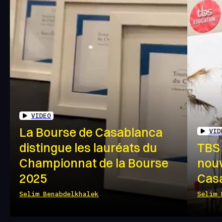
VIDEO
La Bourse de Casablanca
VID
distingue les lauréats du
TBS 
Championnat de la Bourse
nou
2025
Cas
Selim Benabdelkhalek
Selim 