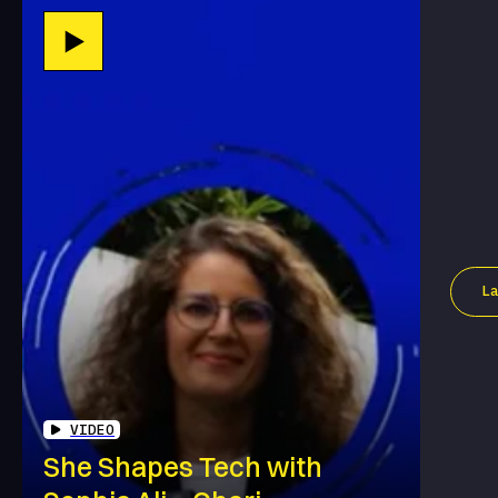
L
VIDEO
She Shapes Tech with