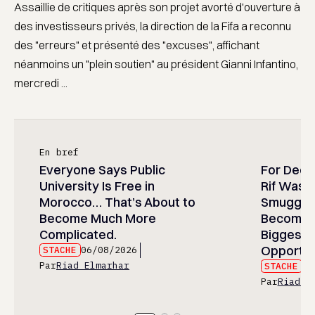
Assaillie de critiques après son projet avorté d'ouverture à
des investisseurs privés, la direction de la Fifa a reconnu
des "erreurs" et présenté des "excuses", affichant
néanmoins un "plein soutien" au président Gianni Infantino,
mercredi ...
En bref
Everyone Says Public
For Deca
University Is Free in
Rif Was 
Morocco… That’s About to
Smuggling
Become Much More
Become O
Complicated.
Biggest 
Opportun
STACHE
06/08/2026
Par
Riad Elmarhar
STACHE
06
Par
Riad E