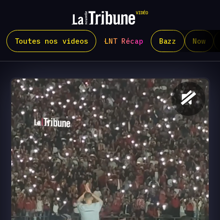
Toutes nos videos
LNT Récap
Bazz
Now