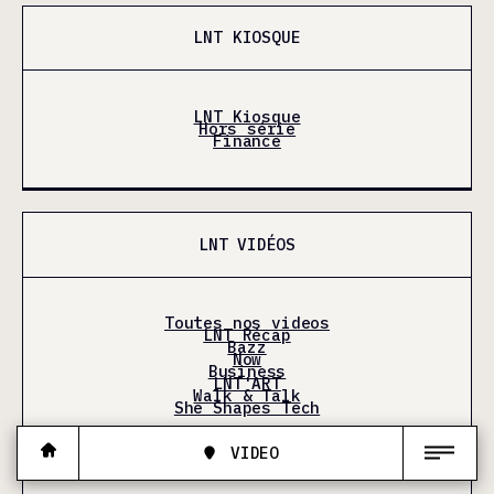
LNT KIOSQUE
LNT Kiosque
Hors série
Finance
LNT VIDÉOS
Toutes nos videos
LNT Récap
Bazz
Now
Business
LNT'ART
Walk & Talk
She Shapes Tech
VIDEO