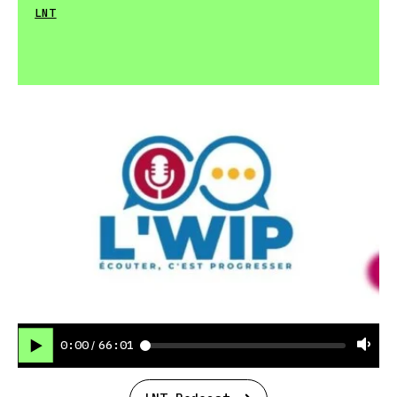
LNT
0:00
66:01
/