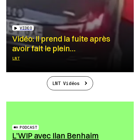
VIDEO
Vidéo: Il prend la fuite après
avoir fait le plein…
LNT
LNT Vidéos
PODCAST
L’WIP avec Ilan Benhaim