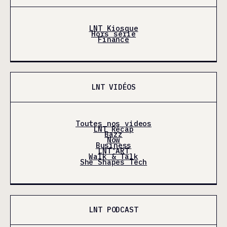
LNT Kiosque
Hors série
Finance
LNT VIDÉOS
Toutes nos videos
LNT Récap
Bazz
Now
Business
LNT'ART
Walk & Talk
She Shapes Tech
LNT PODCAST