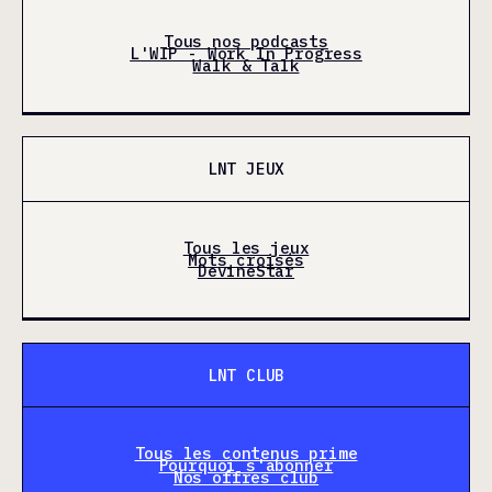
Tous nos podcasts
L'WIP - Work In Progress
Walk & Talk
LNT JEUX
Tous les jeux
Mots croisés
DevineStar
LNT CLUB
Tous les contenus prime
Pourquoi s'abonner
Nos offres club