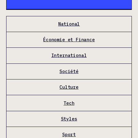
National
Économie et Finance
International
Société
Culture
Tech
Styles
Sport