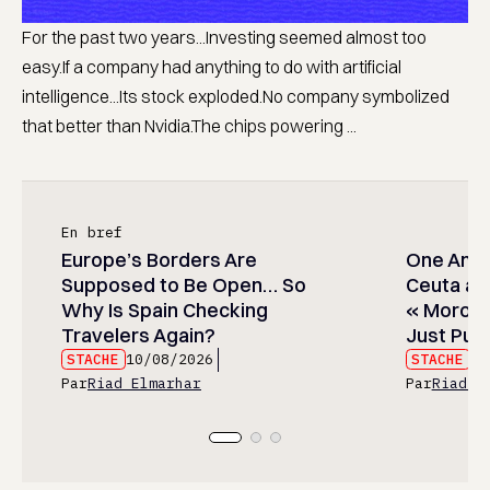
For the past two years...Investing seemed almost too
easy.If a company had anything to do with artificial
intelligence...Its stock exploded.No company symbolized
that better than Nvidia.The chips powering ...
En bref
Europe’s Borders Are
One Amer
Supposed to Be Open… So
Ceuta and
Why Is Spain Checking
« Moroc
Travelers Again?
Just Publ
STACHE
10/08/2026
STACHE
10
Par
Riad Elmarhar
Par
Riad E