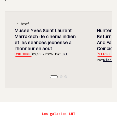
En bref
Musée Yves Saint Laurent
Hunter x 
Marrakech : le cinéma indien
Returned
et les séances jeunesse à
And Fans 
l’honneur en août
Coincide
CULTURE
07/08/2026
Par
LNT
STACHE
07
Par
Riad E
Les galaxies LNT