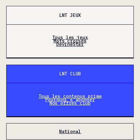
LNT JEUX
Tous les jeux
Mots croisés
DevineStar
LNT CLUB
Tous les contenus prime
Pourquoi s'abonner
Nos offres club
National