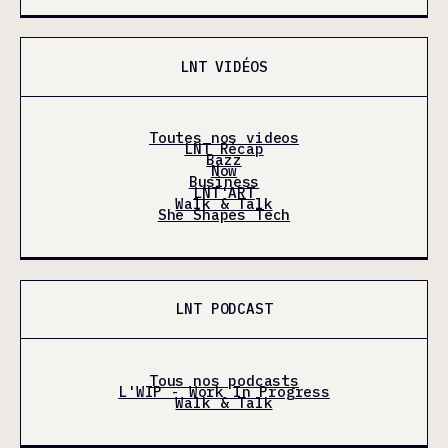
LNT VIDÉOS
Toutes nos videos
LNT Récap
Bazz
Now
Business
LNT'ART
Walk & Talk
She Shapes Tech
LNT PODCAST
Tous nos podcasts
L'WIP - Work In Progress
Walk & Talk