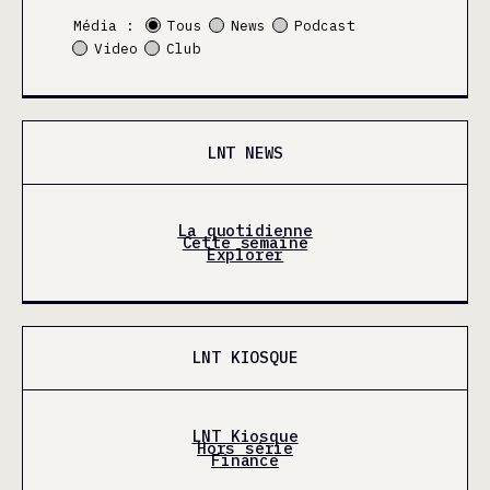
Média :
Tous
News
Podcast
Video
Club
LNT NEWS
La quotidienne
Cette semaine
Explorer
LNT KIOSQUE
LNT Kiosque
Hors série
Finance