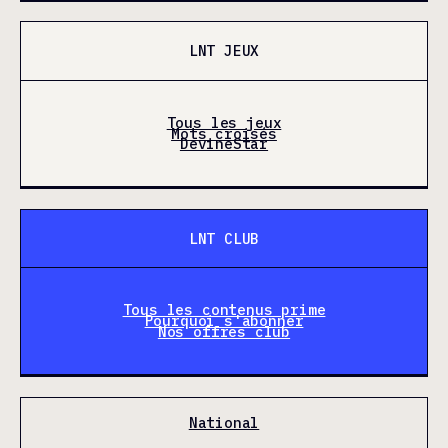
LNT JEUX
Tous les jeux
Mots croisés
DevineStar
LNT CLUB
Tous les contenus prime
Pourquoi s'abonner
Nos offres club
National