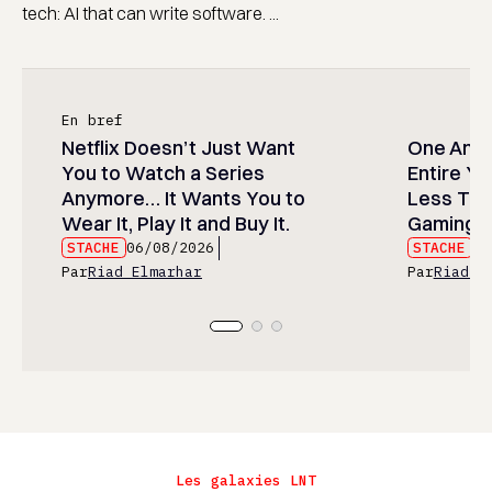
tech: AI that can write software. ...
En bref
Netflix Doesn’t Just Want
One Anim
You to Watch a Series
Entire Y
Anymore… It Wants You to
Less Than
Wear It, Play It and Buy It.
Gaming P
STACHE
06/08/2026
STACHE
06
Par
Riad Elmarhar
Par
Riad E
Les galaxies LNT