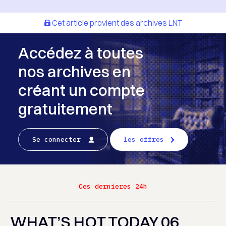
Cet article provient des archives LNT
Accédez à toutes
nos archives en
créant un compte
gratuitement
Se connecter
les offres
Ces dernieres 24h
WHAT’S HOT TODAY 06