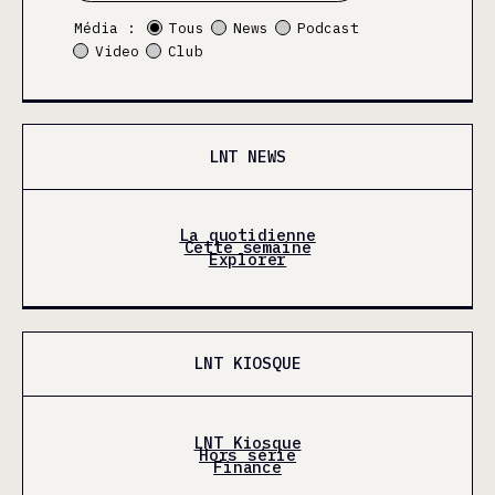
Média :
Tous
News
Podcast
Video
Club
LNT NEWS
La quotidienne
Cette semaine
Explorer
LNT KIOSQUE
LNT Kiosque
Hors série
Finance