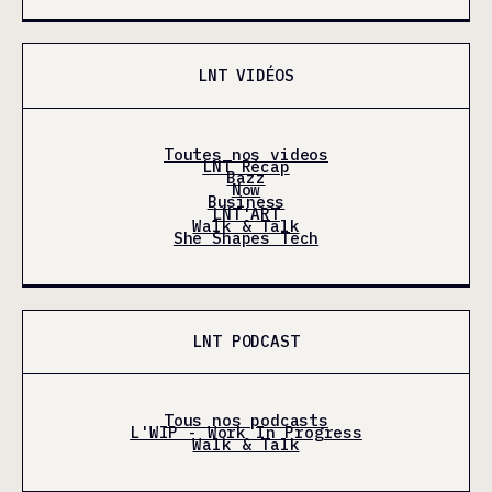
LNT VIDÉOS
Toutes nos videos
LNT Récap
Bazz
Now
Business
LNT'ART
Walk & Talk
She Shapes Tech
LNT PODCAST
Tous nos podcasts
L'WIP - Work In Progress
Walk & Talk