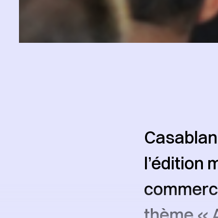
Casablanc
l’édition
commercia
thème « A