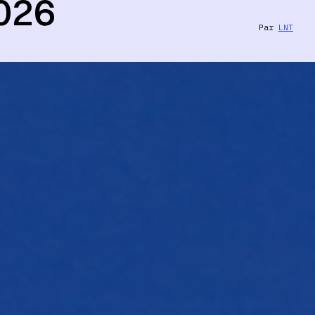
026
Par
LNT