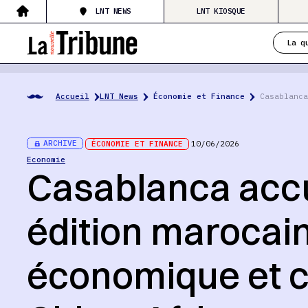
LNT NEWS
LNT KIOSQUE
La q
Accueil
LNT News
Économie et Finance
Casablanca
ARCHIVE
ÉCONOMIE ET FINANCE
10/06/2026
Economie
Casablanca accu
édition marocai
économique et 