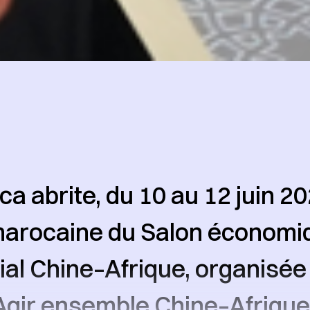
a abrite, du 10 au 12 juin 20
 marocaine du Salon économi
l Chine–Afrique, organisée 
gir ensemble Chine–Afrique