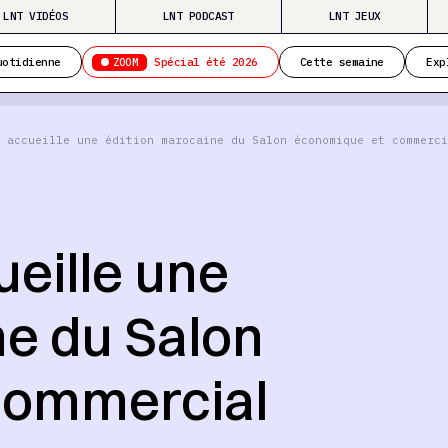
LNT VIDÉOS
LNT PODCAST
LNT JEUX
ZOOM
uotidienne
Spécial été 2026
Cette semaine
Exp
 accueille une édition marocaine du Salon économique et commerci
eille une
ne du Salon
commercial