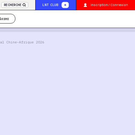
inscription / Connexion
RECHERCHE
LNT CLUB
lorer
al Chine–Afrique 2026