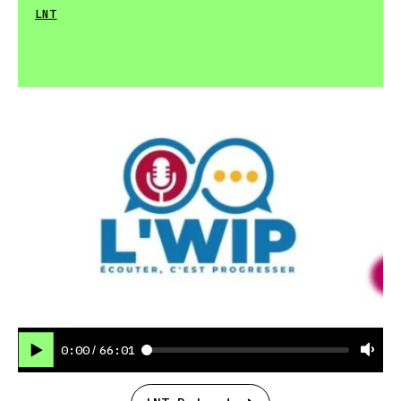
LNT
0:00
66:01
/