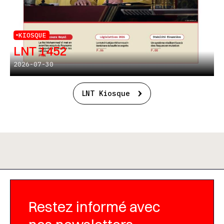
KIOSQUE
LNT 1452
2026-07-30
LNT Kiosque
Restez informé avec