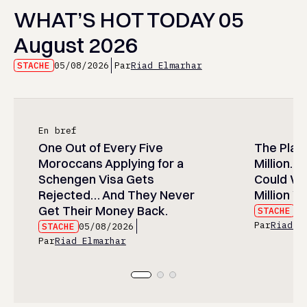
WHAT’S HOT TODAY 05
August 2026
STACHE
05/08/2026
Par
Riad Elmarhar
En bref
One Out of Every Five
The Play
Moroccans Applying for a
Million…
Schengen Visa Gets
Could Wa
Rejected… And They Never
Million Wi
Get Their Money Back.
STACHE
05
Par
Riad E
STACHE
05/08/2026
Par
Riad Elmarhar