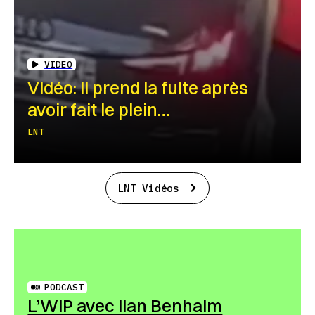
VIDEO
Vidéo: Il prend la fuite après
avoir fait le plein…
LNT
LNT Vidéos
PODCAST
L’WIP avec Ilan Benhaim