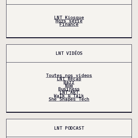
LNT Kiosque
Hors série
Finance
LNT VIDÉOS
Toutes nos videos
LNT Récap
Bazz
Now
Business
LNT'ART
Walk & Talk
She Shapes Tech
LNT PODCAST