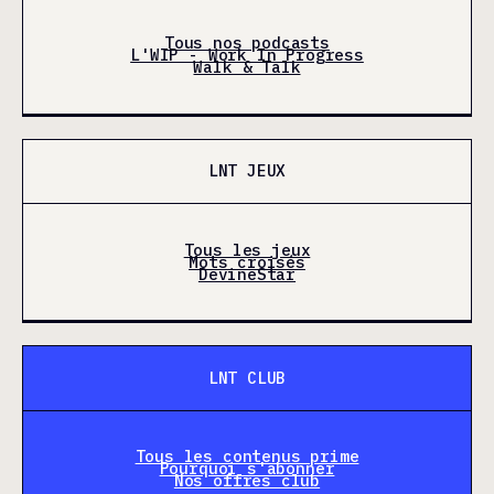
Tous nos podcasts
L'WIP - Work In Progress
Walk & Talk
LNT JEUX
Tous les jeux
Mots croisés
DevineStar
LNT CLUB
Tous les contenus prime
Pourquoi s'abonner
Nos offres club