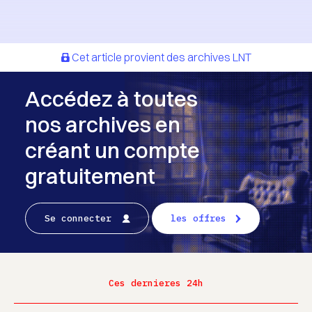
Cet article provient des archives LNT
Accédez à toutes
nos archives en
créant un compte
gratuitement
Se connecter
les offres
Ces dernieres 24h