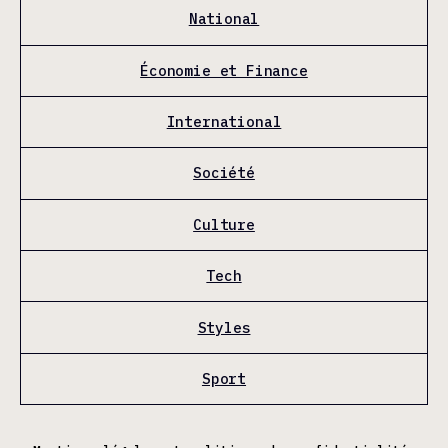
National
Économie et Finance
International
Société
Culture
Tech
Styles
Sport