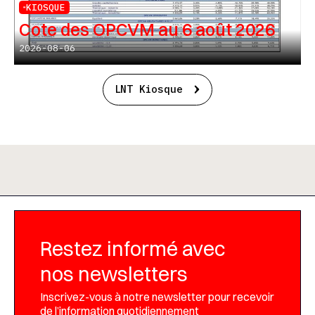
KIOSQUE
Cote des OPCVM au 6 août 2026
2026-08-06
LNT Kiosque
Restez informé avec
nos newsletters
Inscrivez-vous à notre newsletter pour recevoir
de l’information quotidiennement