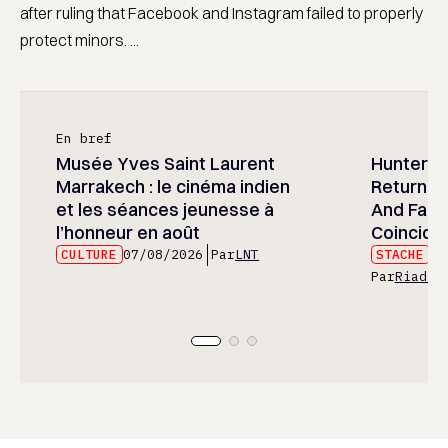
after ruling that Facebook and Instagram failed to properly
protect minors. ...
En bref
Musée Yves Saint Laurent
Hunter x 
Marrakech : le cinéma indien
Returned
et les séances jeunesse à
And Fans 
l’honneur en août
Coincide
CULTURE
07/08/2026
Par
LNT
STACHE
07
Par
Riad E