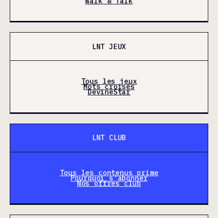
Walk & Talk
LNT JEUX
Tous les jeux
Mots croisés
DevineStar
LNT CLUB
Tous les contenus prime
Pourquoi s'abonner
Nos offres club