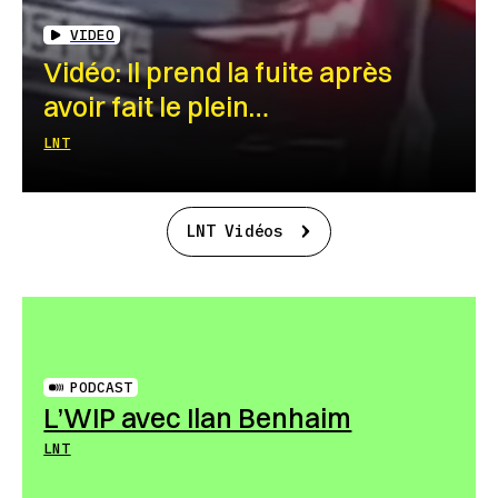
VIDEO
Vidéo: Il prend la fuite après
avoir fait le plein…
LNT
LNT Vidéos
PODCAST
L’WIP avec Ilan Benhaim
LNT