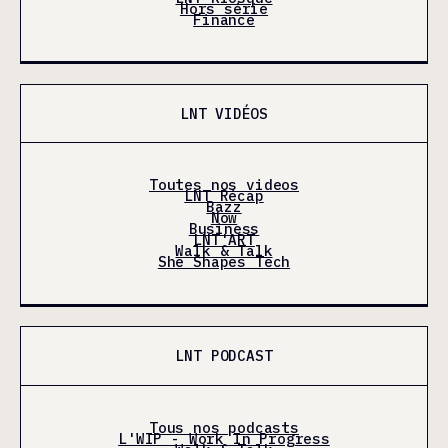
Hors série
Finance
LNT VIDÉOS
Toutes nos videos
LNT Récap
Bazz
Now
Business
LNT'ART
Walk & Talk
She Shapes Tech
LNT PODCAST
Tous nos podcasts
L'WIP - Work In Progress