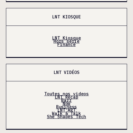
LNT KIOSQUE
LNT Kiosque
Hors série
Finance
LNT VIDÉOS
Toutes nos videos
LNT Récap
Bazz
Now
Business
LNT'ART
Walk & Talk
She Shapes Tech