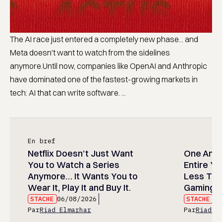
The AI race just entered a completely new phase... and
Meta doesn't want to watch from the sidelines
anymore.Until now, companies like OpenAI and Anthropic
have dominated one of the fastest-growing markets in
tech: AI that can write software. ...
En bref
Netflix Doesn’t Just Want
One Anim
You to Watch a Series
Entire Y
Anymore… It Wants You to
Less Than
Wear It, Play It and Buy It.
Gaming P
STACHE
06/08/2026
STACHE
06
Par
Riad Elmarhar
Par
Riad E