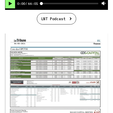
0:00
66:01
/
LNT Podcast