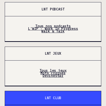
LNT PODCAST
Tous nos podcasts
L'WIP - Work In Progress
Walk & Talk
LNT JEUX
Tous les jeux
Mots croisés
DevineStar
LNT CLUB