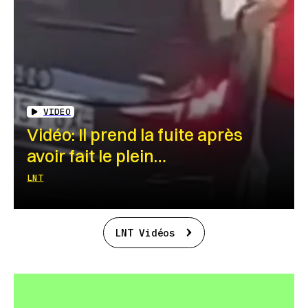
VIDEO
Vidéo: Il prend la fuite après
avoir fait le plein…
LNT
LNT Vidéos