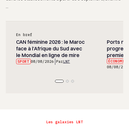
...
En bref
CAN féminine 2026 : le Maroc
Ports mar
face à l’Afrique du Sud avec
progress
le Mondial en ligne de mire
premier 
ÉCONOMIE
SPORT
08/08/2026
Par
LNT
08/08/202
Les galaxies LNT