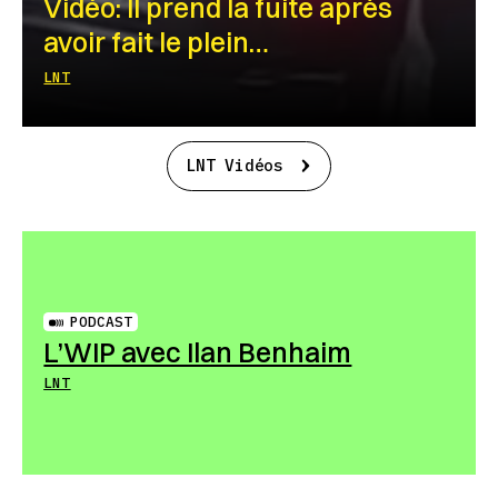
Vidéo: Il prend la fuite après
avoir fait le plein…
LNT
LNT Vidéos
PODCAST
L’WIP avec Ilan Benhaim
LNT