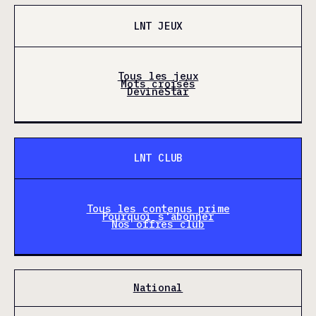
LNT JEUX
Tous les jeux
Mots croisés
DevineStar
LNT CLUB
Tous les contenus prime
Pourquoi s'abonner
Nos offres club
National