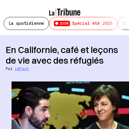
La quotidienne
Spécial été 2026
Ce
ZOOM
En Californie, café et leçons
de vie avec des réfugiés
Par
LNTech