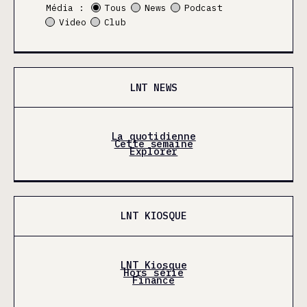
Média :
Tous
News
Podcast
Video
Club
LNT NEWS
La quotidienne
Cette semaine
Explorer
LNT KIOSQUE
LNT Kiosque
Hors série
Finance