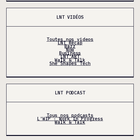
LNT VIDÉOS
Toutes nos videos
LNT Récap
Bazz
Now
Business
LNT'ART
Walk & Talk
She Shapes Tech
LNT PODCAST
Tous nos podcasts
L'WIP - Work In Progress
Walk & Talk