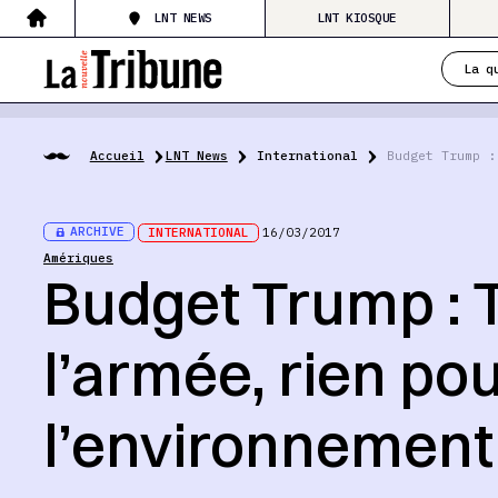
LNT NEWS
LNT KIOSQUE
La q
Accueil
LNT News
International
Budget Trump :
ARCHIVE
INTERNATIONAL
16/03/2017
Amériques
Budget Trump : 
l’armée, rien po
l’environnement