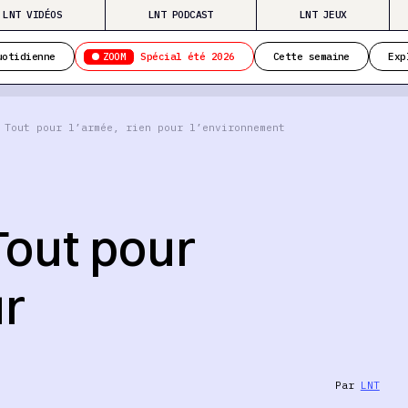
LNT VIDÉOS
LNT PODCAST
LNT JEUX
ZOOM
uotidienne
Spécial été 2026
Cette semaine
Exp
 Tout pour l’armée, rien pour l’environnement
Tout pour
ur
Par
LNT