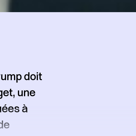
rump doit
get, une
uées à
 de