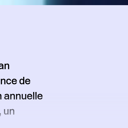
an
ence de
n annuelle
, un