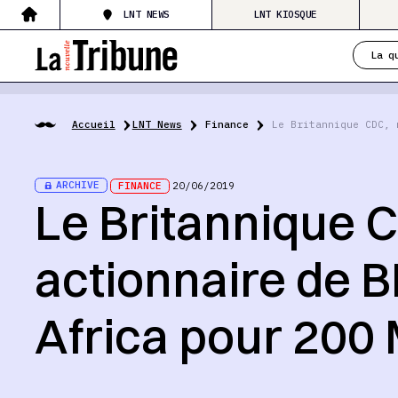
LNT NEWS
LNT KIOSQUE
La q
Accueil
LNT News
Finance
Le Britannique CDC, 
ARCHIVE
FINANCE
20/06/2019
Le Britannique 
actionnaire de 
Africa pour 200