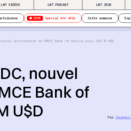
LNT VIDÉOS
LNT PODCAST
LNT JEUX
ZOOM
uotidienne
Spécial été 2026
Cette semaine
Exp
nouvel actionnaire de BMCE Bank of Africa pour 200 M U$D
CDC, nouvel
BMCE Bank of
 M U$D
Par
Zouhair