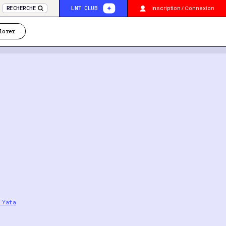
inscription / Connexion
RECHERCHE
LNT CLUB
lorer
 Yata