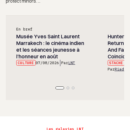
protect minors. ...
En bref
Musée Yves Saint Laurent
Hunter x 
Marrakech : le cinéma indien
Returned
et les séances jeunesse à
And Fans 
l’honneur en août
Coincide
CULTURE
07/08/2026
Par
LNT
STACHE
07
Par
Riad E
Les galaxies LNT