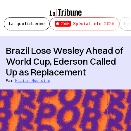
La quotidienne
Spécial été 2026
Ce
ZOOM
Brazil Lose Wesley Ahead of
World Cup, Ederson Called
Up as Replacement
Par
Mariam Mouhsine