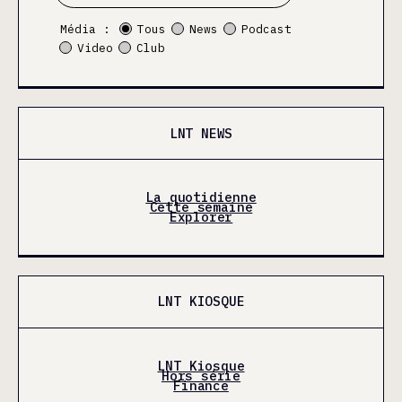
Média :
Tous
News
Podcast
Video
Club
LNT NEWS
La quotidienne
Cette semaine
Explorer
LNT KIOSQUE
LNT Kiosque
Hors série
Finance