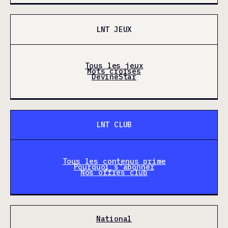
LNT JEUX
Tous les jeux
Mots croisés
DevineStar
LNT CLUB
Tous les contenus prime
Pourquoi s'abonner
Nos offres club
National