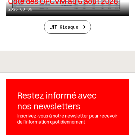
Cote des OPCVM au 6 août 2026
2026-08-06
LNT Kiosque
Restez informé avec
nos newsletters
Inscrivez-vous à notre newsletter pour recevoir
de l’information quotidiennement