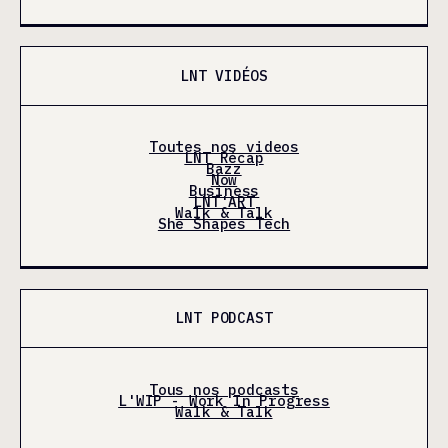
LNT VIDÉOS
Toutes nos videos
LNT Récap
Bazz
Now
Business
LNT'ART
Walk & Talk
She Shapes Tech
LNT PODCAST
Tous nos podcasts
L'WIP - Work In Progress
Walk & Talk