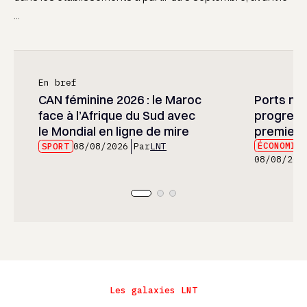
...
En bref
CAN féminine 2026 : le Maroc
Ports mar
face à l’Afrique du Sud avec
progress
le Mondial en ligne de mire
premier 
ÉCONOMIE
SPORT
08/08/2026
Par
LNT
08/08/202
Les galaxies LNT