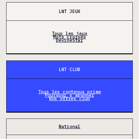
LNT JEUX
Tous les jeux
Mots croisés
DevineStar
LNT CLUB
Tous les contenus prime
Pourquoi s'abonner
Nos offres club
National