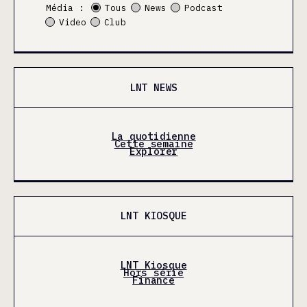
Média :
Tous
News
Podcast
Video
Club
LNT NEWS
La quotidienne
Cette semaine
Explorer
LNT KIOSQUE
LNT Kiosque
Hors série
Finance