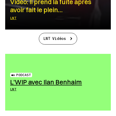
Vidéo: Il prend la fuite après
avoir fait le plein…
LNT
LNT Vidéos
PODCAST
L’WIP avec Ilan Benhaim
LNT