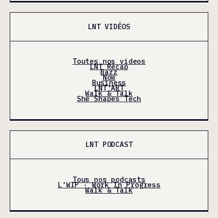
LNT VIDÉOS
Toutes nos videos
LNT Récap
Bazz
Now
Business
LNT'ART
Walk & Talk
She Shapes Tech
LNT PODCAST
Tous nos podcasts
L'WIP - Work In Progress
Walk & Talk