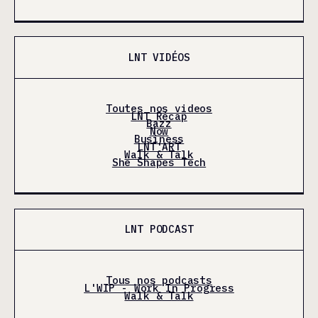
LNT VIDÉOS
Toutes nos videos
LNT Récap
Bazz
Now
Business
LNT'ART
Walk & Talk
She Shapes Tech
LNT PODCAST
Tous nos podcasts
L'WIP - Work In Progress
Walk & Talk