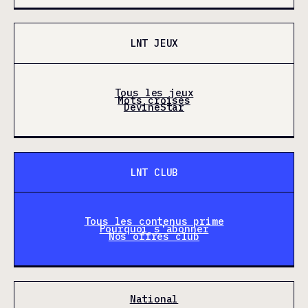
LNT JEUX
Tous les jeux
Mots croisés
DevineStar
LNT CLUB
Tous les contenus prime
Pourquoi s'abonner
Nos offres club
National