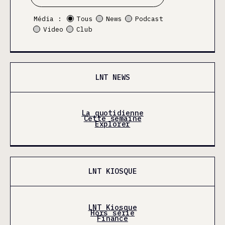
Média :
Tous
News
Podcast
Video
Club
LNT NEWS
La quotidienne
Cette semaine
Explorer
LNT KIOSQUE
LNT Kiosque
Hors série
Finance