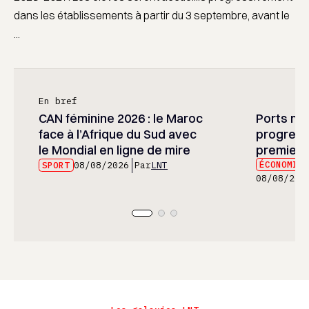
dans les établissements à partir du 3 septembre, avant le
...
En bref
CAN féminine 2026 : le Maroc
Ports mar
face à l’Afrique du Sud avec
progress
le Mondial en ligne de mire
premier 
ÉCONOMIE
SPORT
08/08/2026
Par
LNT
08/08/202