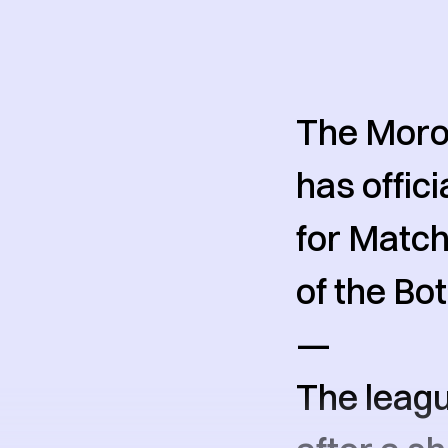
The Moro
has offic
for Matc
of the Bo
—
The leag