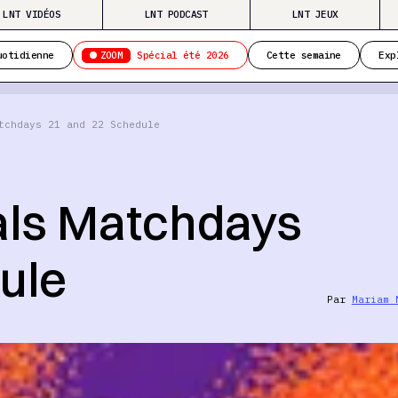
LNT VIDÉOS
LNT PODCAST
LNT JEUX
ZOOM
uotidienne
Spécial été 2026
Cette semaine
Exp
tchdays 21 and 22 Schedule
als Matchdays
ule
Par
Mariam 