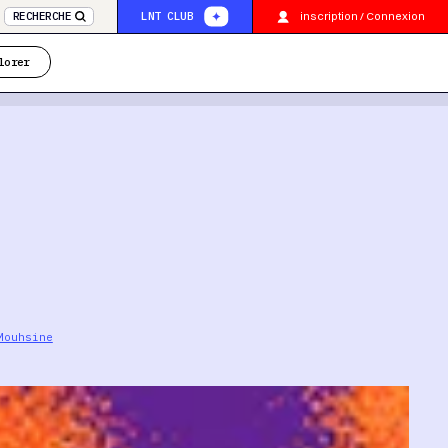
inscription / Connexion
RECHERCHE
LNT CLUB
lorer
Mouhsine