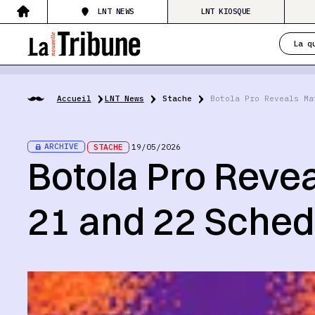
LNT NEWS
LNT KIOSQUE
La q
Accueil
LNT News
Stache
Botola Pro Reveals Ma
ARCHIVE
STACHE
19/05/2026
Botola Pro Reve
21 and 22 Sched