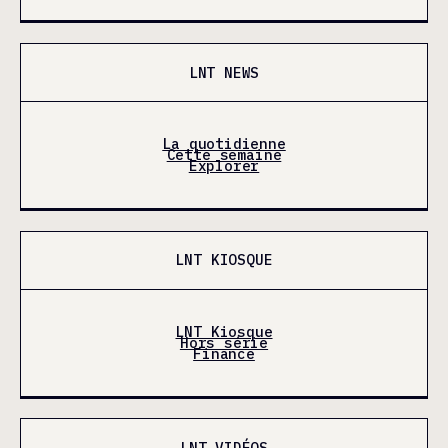
LNT NEWS
La quotidienne
Cette semaine
Explorer
LNT KIOSQUE
LNT Kiosque
Hors série
Finance
LNT VIDÉOS