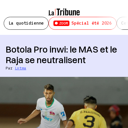
La quotidienne
Spécial été 2026
Ce
ZOOM
Botola Pro inwi: le MAS et le
Raja se neutralisent
Par
Lntma