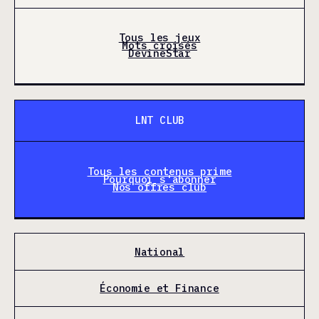
Tous les jeux
Mots croisés
DevineStar
LNT CLUB
Tous les contenus prime
Pourquoi s'abonner
Nos offres club
National
Économie et Finance