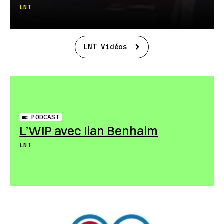
LNT
LNT Vidéos
PODCAST
L’WIP avec Ilan Benhaim
LNT