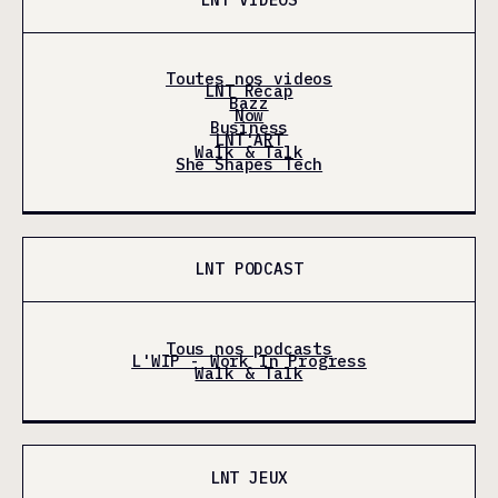
Toutes nos videos
LNT Récap
Bazz
Now
Business
LNT'ART
Walk & Talk
She Shapes Tech
LNT PODCAST
Tous nos podcasts
L'WIP - Work In Progress
Walk & Talk
LNT JEUX