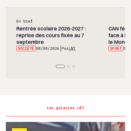
En bref
Rentrée scolaire 2026-2027 :
CAN fémin
reprise des cours fixée au 7
face à l’
septembre
le Mondia
SOCIÉTÉ
08/08/2026
Par
LNT
SPORT
08/
Les galaxies LNT