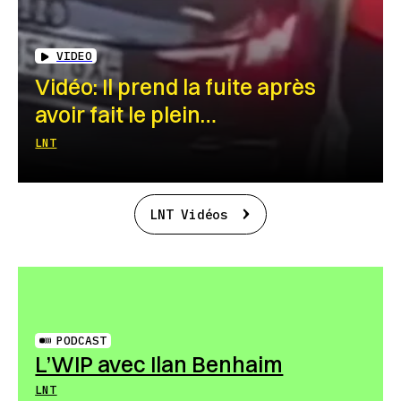
VIDEO
Vidéo: Il prend la fuite après
avoir fait le plein…
LNT
LNT Vidéos
PODCAST
L’WIP avec Ilan Benhaim
LNT