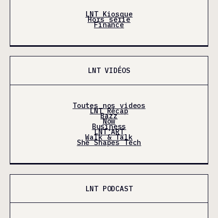
LNT Kiosque
Hors série
Finance
LNT VIDÉOS
Toutes nos videos
LNT Récap
Bazz
Now
Business
LNT'ART
Walk & Talk
She Shapes Tech
LNT PODCAST