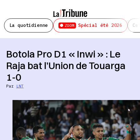
La quotidienne
Spécial été 2026
Ce
ZOOM
Botola Pro D1 « Inwi » : Le
Raja bat l’Union de Touarga
1-0
Par
LNT