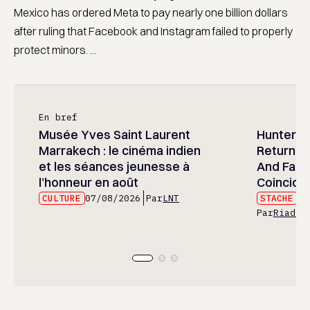
Mexico has ordered Meta to pay nearly one billion dollars
after ruling that Facebook and Instagram failed to properly
protect minors. ...
En bref
Musée Yves Saint Laurent
Hunter x 
Marrakech : le cinéma indien
Returned
et les séances jeunesse à
And Fans 
l’honneur en août
Coincide
CULTURE
07/08/2026
Par
LNT
STACHE
07
Par
Riad E