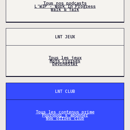
Tous nos podcasts
L'WIP - Work In Progress
Walk & Talk
LNT JEUX
Tous les jeux
Mots croisés
DevineStar
LNT CLUB
Tous les contenus prime
Pourquoi s'abonner
Nos offres club