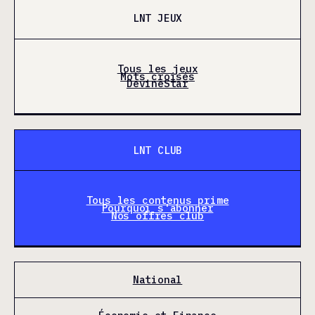
LNT JEUX
Tous les jeux
Mots croisés
DevineStar
LNT CLUB
Tous les contenus prime
Pourquoi s'abonner
Nos offres club
National