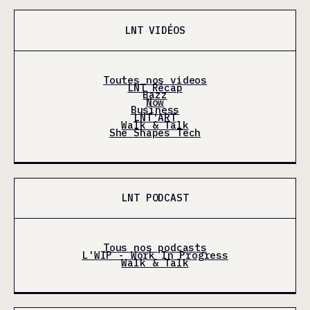
LNT VIDÉOS
Toutes nos videos
LNT Récap
Bazz
Now
Business
LNT'ART
Walk & Talk
She Shapes Tech
LNT PODCAST
Tous nos podcasts
L'WIP - Work In Progress
Walk & Talk