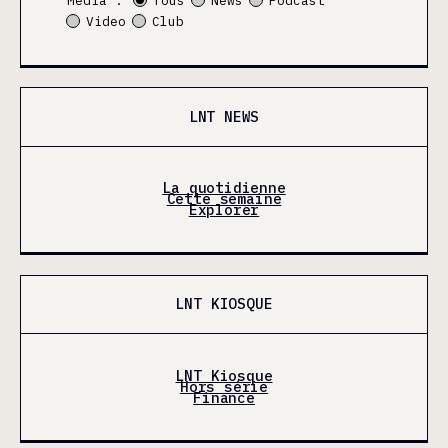
Média :
Tous
News
Podcast
Video
Club
LNT NEWS
La quotidienne
Cette semaine
Explorer
LNT KIOSQUE
LNT Kiosque
Hors série
Finance