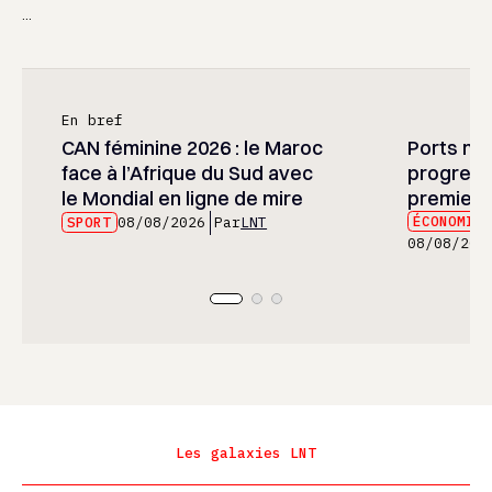
...
En bref
CAN féminine 2026 : le Maroc
Ports mar
face à l’Afrique du Sud avec
progress
le Mondial en ligne de mire
premier 
ÉCONOMIE
SPORT
08/08/2026
Par
LNT
08/08/202
Les galaxies LNT