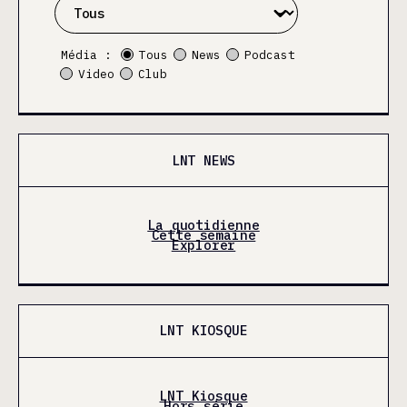
Média :
Tous
News
Podcast
Video
Club
LNT NEWS
La quotidienne
Cette semaine
Explorer
LNT KIOSQUE
LNT Kiosque
Hors série