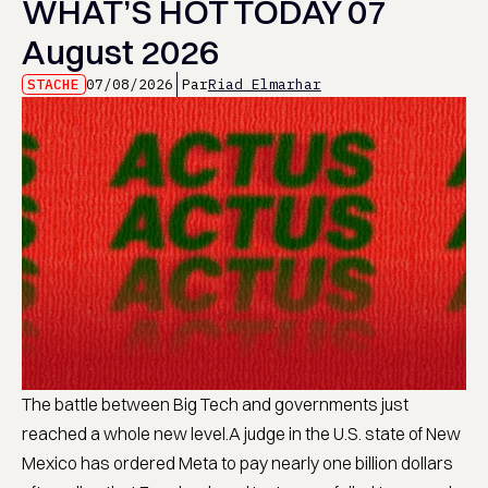
WHAT’S HOT TODAY 07
August 2026
STACHE
07/08/2026
Par
Riad Elmarhar
The battle between Big Tech and governments just
reached a whole new level.A judge in the U.S. state of New
Mexico has ordered Meta to pay nearly one billion dollars