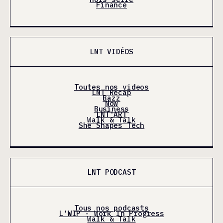
Finance
LNT VIDÉOS
Toutes nos videos
LNT Récap
Bazz
Now
Business
LNT'ART
Walk & Talk
She Shapes Tech
LNT PODCAST
Tous nos podcasts
L'WIP - Work In Progress
Walk & Talk