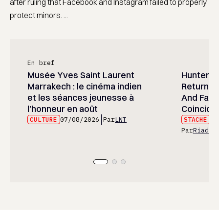
after ruling that Facebook and Instagram failed to properly
protect minors. ...
En bref
Musée Yves Saint Laurent
Hunter x 
Marrakech : le cinéma indien
Returned
et les séances jeunesse à
And Fans 
l’honneur en août
Coincide
CULTURE
07/08/2026
Par
LNT
STACHE
07
Par
Riad E