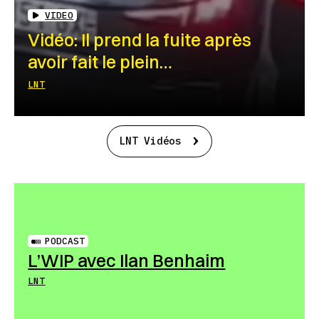
VIDEO
Vidéo: Il prend la fuite après
avoir fait le plein…
LNT
LNT Vidéos
PODCAST
L’WIP avec Ilan Benhaim
LNT