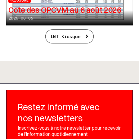
KIOSQUE
Cote des OPCVM au 6 août 2026
2026-08-06
LNT Kiosque
Restez informé avec
nos newsletters
Inscrivez-vous à notre newsletter pour recevoir
de l’information quotidiennement