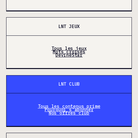
LNT JEUX
Tous les jeux
Mots croisés
DevineStar
LNT CLUB
Tous les contenus prime
Pourquoi s'abonner
Nos offres club