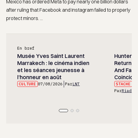
Mexico has ordered Meta to pay nearly one billion dollars
after ruling that Facebook and Instagram failed to properly
protect minors. ...
En bref
Musée Yves Saint Laurent
Hunter x 
Marrakech : le cinéma indien
Returned
et les séances jeunesse à
And Fans 
l’honneur en août
Coincide
CULTURE
07/08/2026
Par
LNT
STACHE
07
Par
Riad E