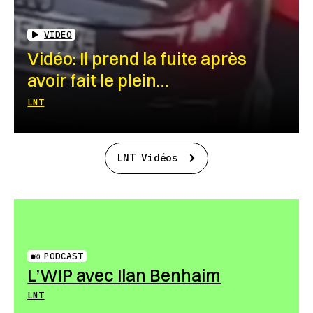
VIDEO
Vidéo: Il prend la fuite après
avoir fait le plein…
LNT
LNT Vidéos
PODCAST
L’WIP avec Ilan Benhaim
LNT