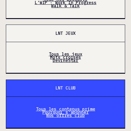
L'WIP - Work In Progress
Walk & Talk
LNT JEUX
Tous les jeux
Mots croisés
DevineStar
LNT CLUB
Tous les contenus prime
Pourquoi s'abonner
Nos offres club