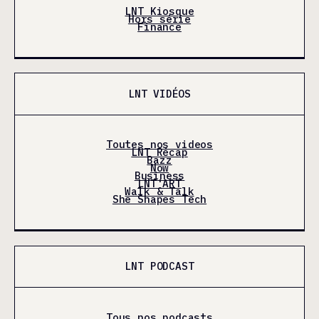
LNT Kiosque
Hors série
Finance
LNT VIDÉOS
Toutes nos videos
LNT Récap
Bazz
Now
Business
LNT'ART
Walk & Talk
She Shapes Tech
LNT PODCAST
Tous nos podcasts