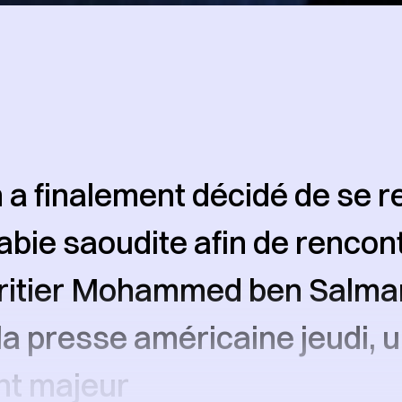
 a finalement décidé de se r
rabie saoudite afin de rencont
éritier Mohammed ben Salma
la presse américaine jeudi, 
nt majeur