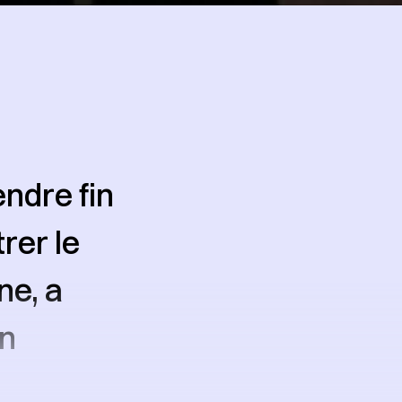
endre fin
rer le
ne, a
un