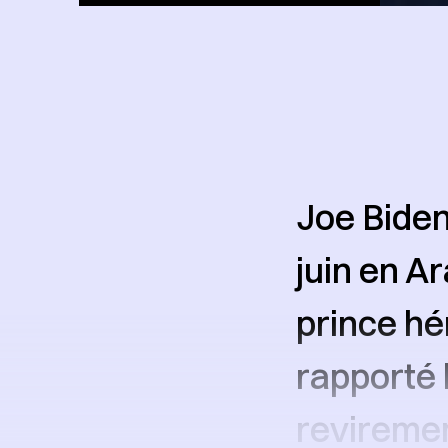
Joe Biden
juin en A
prince h
rapporté 
revireme