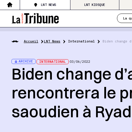
LNT NEWS
LNT KIOSQUE
La q
Accueil
LNT News
International
Biden change d
ARCHIVE
INTERNATIONAL
03/06/2022
Biden change d’a
rencontrera le pr
saoudien à Ryad