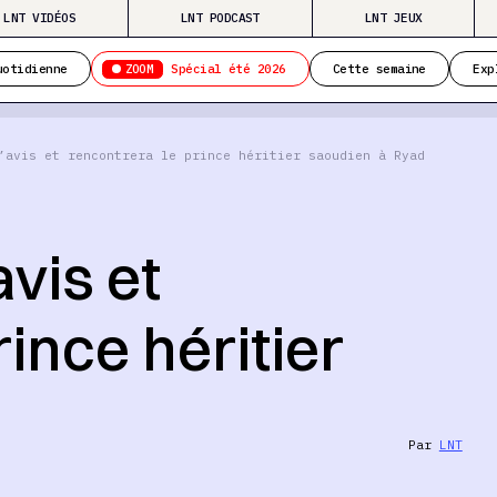
LNT VIDÉOS
LNT PODCAST
LNT JEUX
ZOOM
uotidienne
Spécial été 2026
Cette semaine
Exp
’avis et rencontrera le prince héritier saoudien à Ryad
vis et
ince héritier
Par
LNT