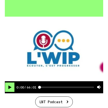
0:00
66:01
/
LNT Podcast