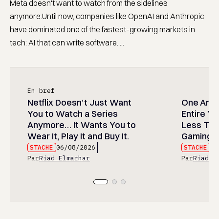
Meta doesn't want to watch from the sidelines
anymore.Until now, companies like OpenAI and Anthropic
have dominated one of the fastest-growing markets in
tech: AI that can write software. ...
En bref
Netflix Doesn’t Just Want
One Anim
You to Watch a Series
Entire Y
Anymore… It Wants You to
Less Than
Wear It, Play It and Buy It.
Gaming P
STACHE
06/08/2026
STACHE
06
Par
Riad Elmarhar
Par
Riad E