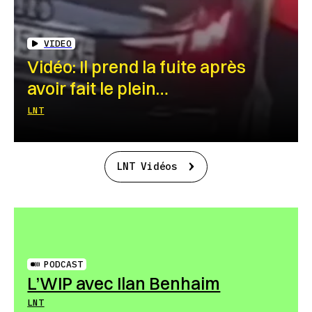
VIDEO
Vidéo: Il prend la fuite après
avoir fait le plein…
LNT
LNT Vidéos
PODCAST
L’WIP avec Ilan Benhaim
LNT