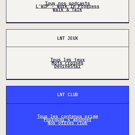
Tous nos podcasts
L'WIP - Work In Progress
Walk & Talk
LNT JEUX
Tous les jeux
Mots croisés
DevineStar
LNT CLUB
Tous les contenus prime
Pourquoi s'abonner
Nos offres club