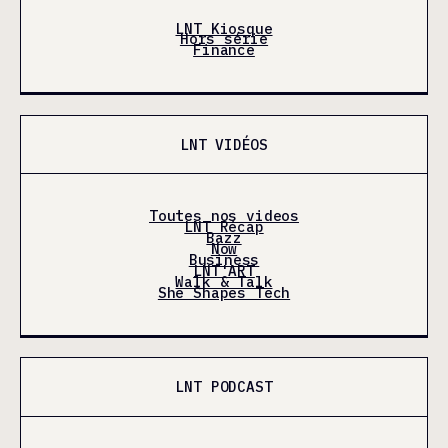
LNT Kiosque
Hors série
Finance
LNT VIDÉOS
Toutes nos videos
LNT Récap
Bazz
Now
Business
LNT'ART
Walk & Talk
She Shapes Tech
LNT PODCAST