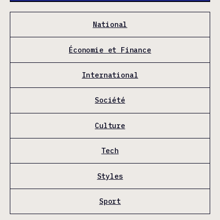
National
Économie et Finance
International
Société
Culture
Tech
Styles
Sport