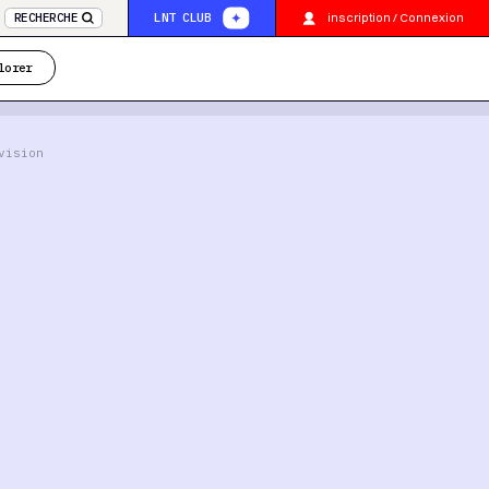
inscription / Connexion
RECHERCHE
LNT CLUB
lorer
vision