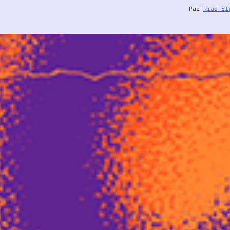
Par
Riad El