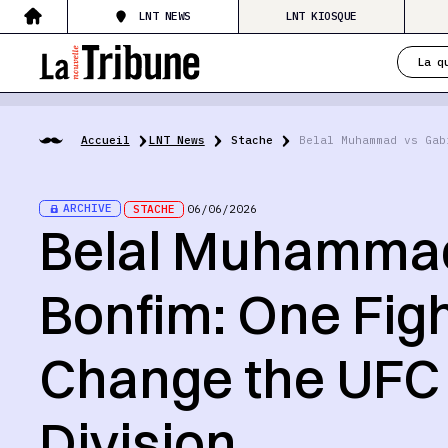
LNT NEWS
LNT KIOSQUE
La q
Accueil
LNT News
Stache
Belal Muhammad vs Gab
ARCHIVE
STACHE
06/06/2026
Belal Muhammad
Bonfim: One Fig
Change the UFC
Division