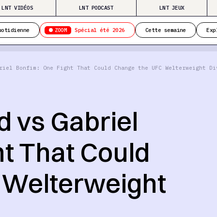
LNT VIDÉOS
LNT PODCAST
LNT JEUX
ZOOM
uotidienne
Spécial été 2026
Cette semaine
Exp
riel Bonfim: One Fight That Could Change the UFC Welterweight Di
 vs Gabriel
ht That Could
 Welterweight