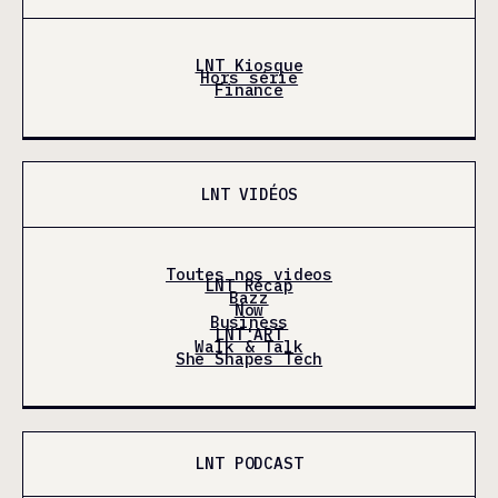
LNT Kiosque
Hors série
Finance
LNT VIDÉOS
Toutes nos videos
LNT Récap
Bazz
Now
Business
LNT'ART
Walk & Talk
She Shapes Tech
LNT PODCAST