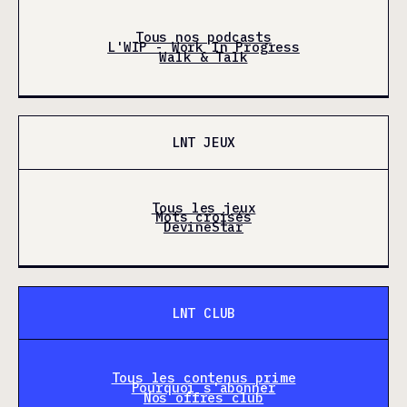
Tous nos podcasts
L'WIP - Work In Progress
Walk & Talk
LNT JEUX
Tous les jeux
Mots croisés
DevineStar
LNT CLUB
Tous les contenus prime
Pourquoi s'abonner
Nos offres club