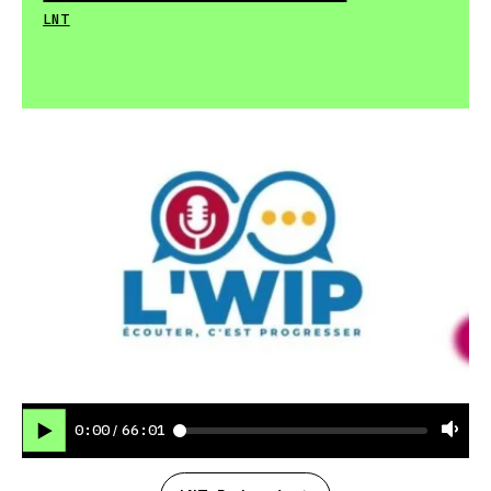
LNT
0:00
66:01
/