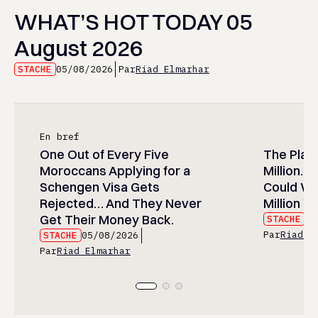
WHAT’S HOT TODAY 05
August 2026
STACHE
05/08/2026
Par
Riad Elmarhar
En bref
One Out of Every Five
The Play
Moroccans Applying for a
Million…
Schengen Visa Gets
Could Wa
Rejected… And They Never
Million Wi
Get Their Money Back.
STACHE
05
Par
Riad E
STACHE
05/08/2026
Par
Riad Elmarhar