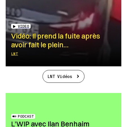
VIDEO
Vidéo: Il prend la fuite après
avoir fait le plein…
LNT
LNT Vidéos
PODCAST
L’WIP avec Ilan Benhaim