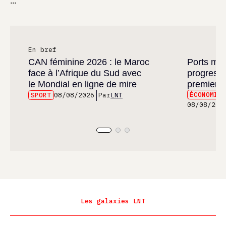
...
En bref
CAN féminine 2026 : le Maroc
Ports maro
face à l’Afrique du Sud avec
progress
le Mondial en ligne de mire
premier 
ÉCONOMIE
SPORT
08/08/2026
Par
LNT
08/08/202
Les galaxies LNT