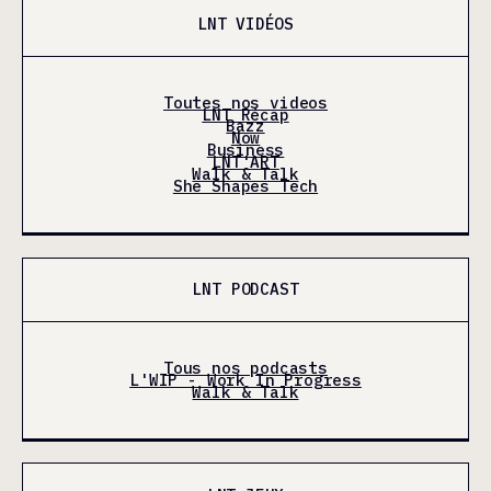
LNT VIDÉOS
Toutes nos videos
LNT Récap
Bazz
Now
Business
LNT'ART
Walk & Talk
She Shapes Tech
LNT PODCAST
Tous nos podcasts
L'WIP - Work In Progress
Walk & Talk