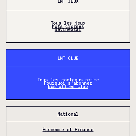
LNT JEUX
Tous les jeux
Mots croisés
DevineStar
LNT CLUB
Tous les contenus prime
Pourquoi s'abonner
Nos offres club
National
Économie et Finance