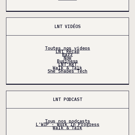
LNT VIDÉOS
Toutes nos videos
LNT Récap
Bazz
Now
Business
LNT'ART
Walk & Talk
She Shapes Tech
LNT PODCAST
Tous nos podcasts
L'WIP - Work In Progress
Walk & Talk