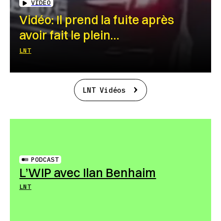
VIDEO
Vidéo: Il prend la fuite après
avoir fait le plein…
LNT
LNT Vidéos
PODCAST
L’WIP avec Ilan Benhaim
LNT