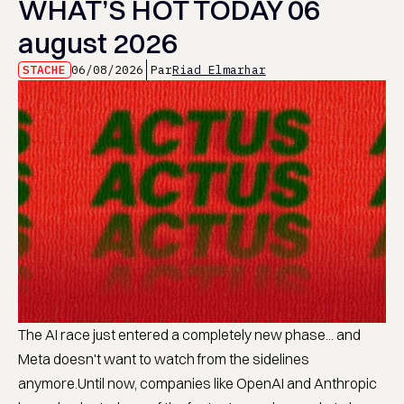
WHAT’S HOT TODAY 06
august 2026
STACHE
06/08/2026
Par
Riad Elmarhar
The AI race just entered a completely new phase... and
Meta doesn't want to watch from the sidelines
anymore.Until now, companies like OpenAI and Anthropic