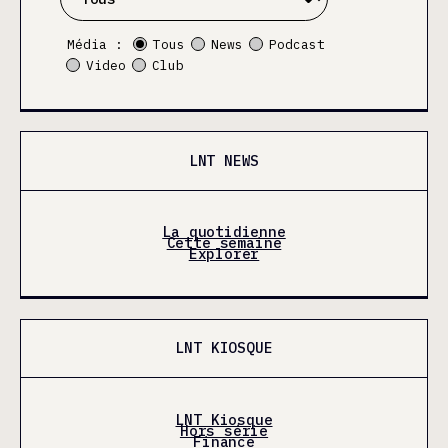
Média :
Tous
News
Podcast
Video
Club
LNT NEWS
La quotidienne
Cette semaine
Explorer
LNT KIOSQUE
LNT Kiosque
Hors série
Finance