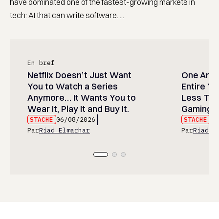
have dominated one of the fastest-growing markets in
tech: AI that can write software. ...
En bref
Netflix Doesn’t Just Want
One Anim
You to Watch a Series
Entire Y
Anymore… It Wants You to
Less Than
Wear It, Play It and Buy It.
Gaming P
STACHE
06/08/2026
STACHE
06
Par
Riad Elmarhar
Par
Riad E