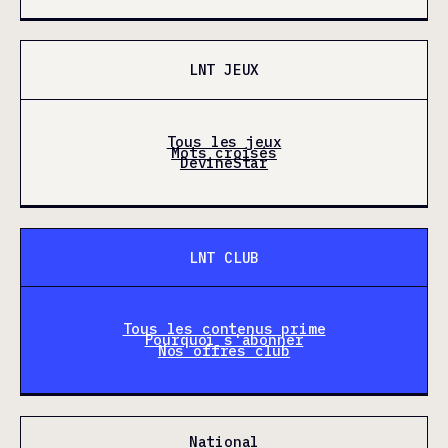
LNT JEUX
Tous les jeux
Mots croisés
DevineStar
LNT CLUB
Tous les contenus prime
Pourquoi s'abonner
Nos offres club
National