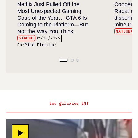
Netflix Just Pulled Off the
Coopérati
Most Unexpected Gaming
Rabat réa
Coup of the Year… GTA 6 Is
disponibil
Coming to the Platform—But
mineurs 
Not the Way You Think.
NATIONAL
STACHE
07/08/2026
Par
Riad Elmarhar
Les galaxies LNT