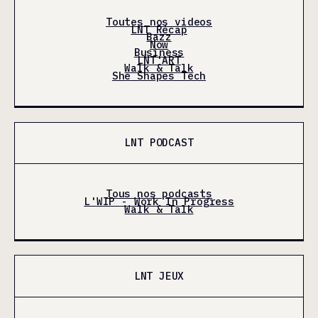
Toutes nos videos
LNT Récap
Bazz
Now
Business
LNT'ART
Walk & Talk
She Shapes Tech
LNT PODCAST
Tous nos podcasts
L'WIP - Work In Progress
Walk & Talk
LNT JEUX