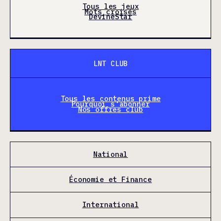
Tous les jeux
Mots croisés
DevineStar
LNT CLUB
Tous les contenus prime
Pourquoi s'abonner
Nos offres club
National
Économie et Finance
International