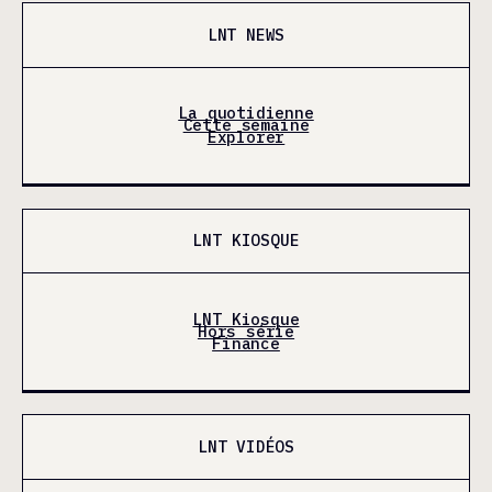
LNT NEWS
La quotidienne
Cette semaine
Explorer
LNT KIOSQUE
LNT Kiosque
Hors série
Finance
LNT VIDÉOS