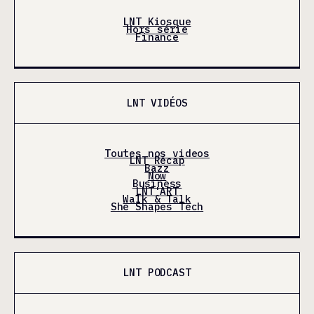
LNT Kiosque
Hors série
Finance
LNT VIDÉOS
Toutes nos videos
LNT Récap
Bazz
Now
Business
LNT'ART
Walk & Talk
She Shapes Tech
LNT PODCAST