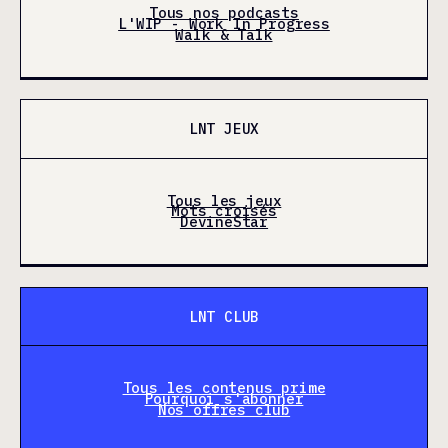
Tous nos podcasts
L'WIP - Work In Progress
Walk & Talk
LNT JEUX
Tous les jeux
Mots croisés
DevineStar
LNT CLUB
Tous les contenus prime
Pourquoi s'abonner
Nos offres club