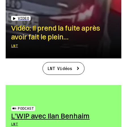
VIDEO
Vidéo: Il prend la fuite après
avoir fait le plein…
LNT
LNT Vidéos
PODCAST
L’WIP avec Ilan Benhaim
LNT