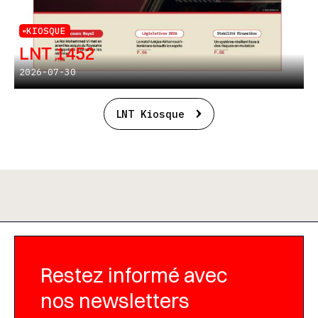
KIOSQUE
LNT 1452
2026-07-30
LNT Kiosque
Restez informé avec
nos newsletters