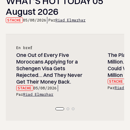
WHAT’S HOT TODAY 05
August 2026
STACHE
05/08/2026
Par
Riad Elmarhar
En bref
One Out of Every Five
The Play
Moroccans Applying for a
Million…
Schengen Visa Gets
Could Wa
Rejected… And They Never
Million Wi
Get Their Money Back.
STACHE
05
Par
Riad E
STACHE
05/08/2026
Par
Riad Elmarhar