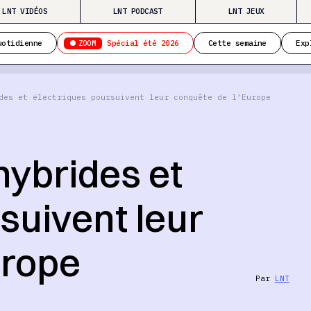
LNT VIDÉOS
LNT PODCAST
LNT JEUX
ZOOM
uotidienne
Spécial été 2026
Cette semaine
Exp
des et électriques poursuivent leur conquête de l’Europe
hybrides et
suivent leur
urope
Par
LNT