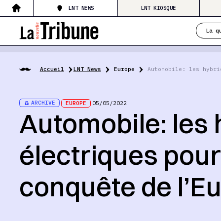
LNT NEWS
LNT KIOSQUE
La q
Accueil
LNT News
Europe
Automobile: les hybri
ARCHIVE
EUROPE
05/05/2022
Automobile: les 
électriques pour
conquête de l’E