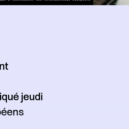
nt
iqué jeudi
péens