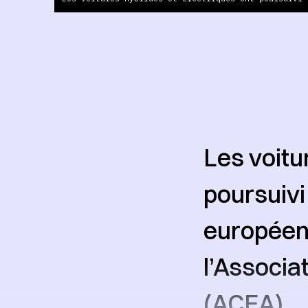
Les voitu
poursuivi
européens
l’Associa
(ACEA).