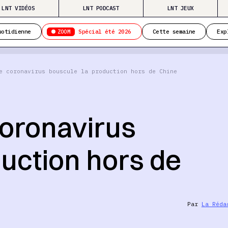
LNT VIDÉOS
LNT PODCAST
LNT JEUX
ZOOM
uotidienne
Spécial été 2026
Cette semaine
Exp
e coronavirus bouscule la production hors de Chine
coronavirus
uction hors de
Par
La Réda