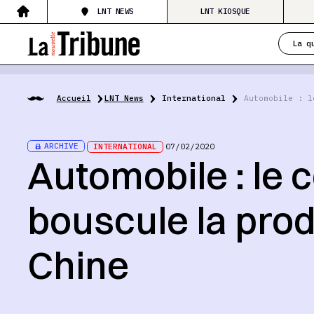
LNT NEWS
LNT KIOSQUE
La q
Accueil
LNT News
International
Automobile : l
ARCHIVE
INTERNATIONAL
07/02/2020
Automobile : le 
bouscule la prod
Chine