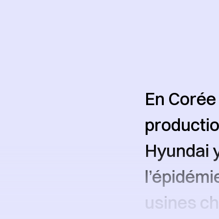
En Corée 
productio
Hyundai y
l’épidémi
usines ch