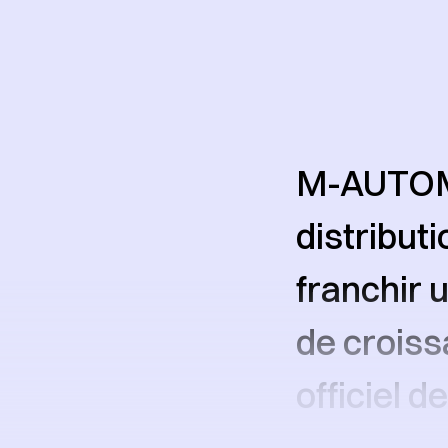
M-AUTOMO
distribut
franchir 
de croiss
officiel de