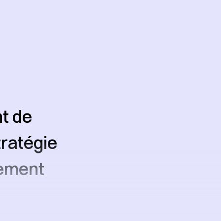
nt de
tratégie
iement