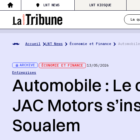
LNT NEWS
LNT KIOSQUE
La q
Accueil
LNT News
Économie et Finance
Automobile
ARCHIVE
ÉCONOMIE ET FINANCE
13/05/2026
Entreprises
Automobile : Le
JAC Motors s’ins
Soualem