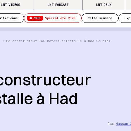
LNT VIDÉOS
LNT PODCAST
LNT JEUX
ZOOM
uotidienne
Spécial été 2026
Cette semaine
Exp
 : Le constructeur JAC Motors s’installe à Had Soualem
 constructeur
talle à Had
Par
Hassan 