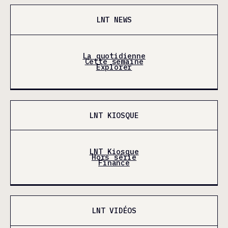
LNT NEWS
La quotidienne
Cette semaine
Explorer
LNT KIOSQUE
LNT Kiosque
Hors série
Finance
LNT VIDÉOS