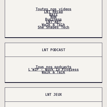
Toutes nos videos
LNT Récap
Bazz
Now
Business
LNT'ART
Walk & Talk
She Shapes Tech
LNT PODCAST
Tous nos podcasts
L'WIP - Work In Progress
Walk & Talk
LNT JEUX