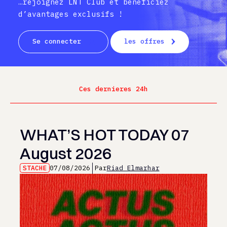
…rejoignez LNT Club et bénéficiez
d’avantages exclusifs !
Se connecter
les offres
Ces dernieres 24h
WHAT’S HOT TODAY 07
August 2026
STACHE
07/08/2026
Par
Riad Elmarhar