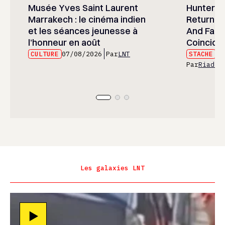
Musée Yves Saint Laurent
Hunter x 
Marrakech : le cinéma indien
Returned
et les séances jeunesse à
And Fans 
l’honneur en août
Coincide
CULTURE
07/08/2026
Par
LNT
STACHE
07
Par
Riad E
Les galaxies LNT