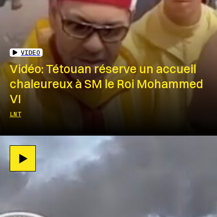
VIDEO
Vidéo: Tétouan réserve un accueil
chaleureux à SM le Roi Mohammed
VI
LNT