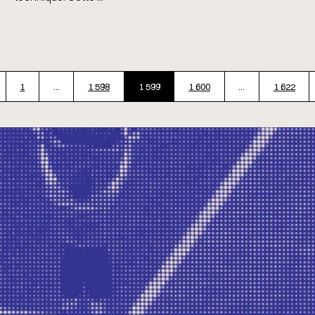
1
…
1 598
1 599
1 600
…
1 622