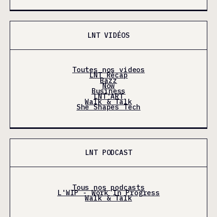
LNT VIDÉOS
Toutes nos videos
LNT Récap
Bazz
Now
Business
LNT'ART
Walk & Talk
She Shapes Tech
LNT PODCAST
Tous nos podcasts
L'WIP - Work In Progress
Walk & Talk