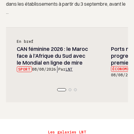
dans les établissements à partir du 3 septembre, avant le
...
En bref
CAN féminine 2026 : le Maroc
Ports mar
face à l’Afrique du Sud avec
progress
le Mondial en ligne de mire
premier 
ÉCONOMIE
SPORT
08/08/2026
Par
LNT
08/08/202
Les galaxies LNT