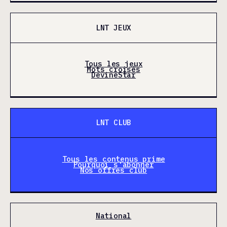
LNT JEUX
Tous les jeux
Mots croisés
DevineStar
LNT CLUB
Tous les contenus prime
Pourquoi s'abonner
Nos offres club
National