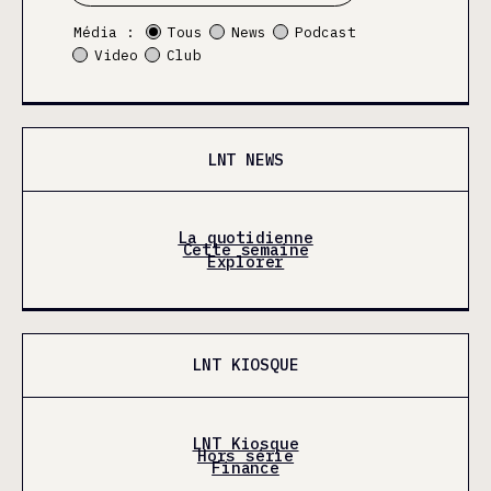
Média :
Tous
News
Podcast
Video
Club
LNT NEWS
La quotidienne
Cette semaine
Explorer
LNT KIOSQUE
LNT Kiosque
Hors série
Finance