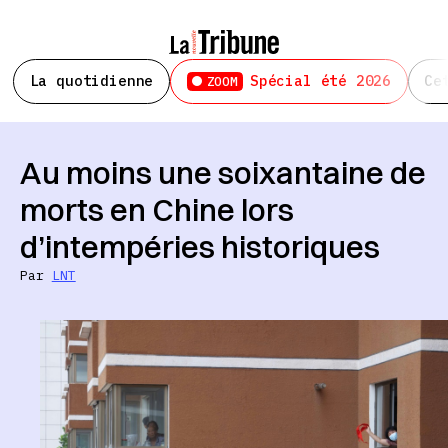
La quotidienne
Spécial été 2026
Ce
ZOOM
Au moins une soixantaine de
morts en Chine lors
d’intempéries historiques
Par
LNT