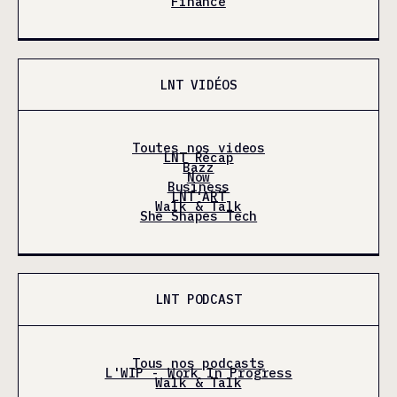
Finance
LNT VIDÉOS
Toutes nos videos
LNT Récap
Bazz
Now
Business
LNT'ART
Walk & Talk
She Shapes Tech
LNT PODCAST
Tous nos podcasts
L'WIP - Work In Progress
Walk & Talk