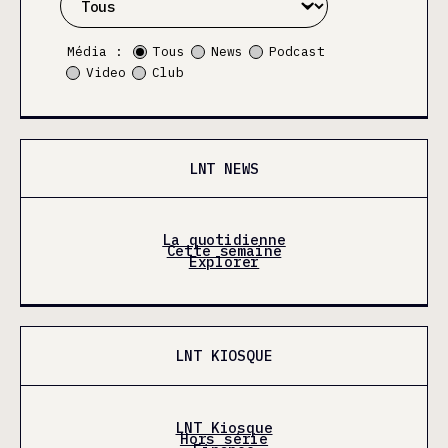
Média :
Tous
News
Podcast
Video
Club
LNT NEWS
La quotidienne
Cette semaine
Explorer
LNT KIOSQUE
LNT Kiosque
Hors série