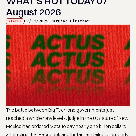
WHAT’S HOT TODAY 07
August 2026
STACHE
07/08/2026
Par
Riad Elmarhar
The battle between Big Tech and governments just
reached a whole new level.A judge in the U.S. state of New
Mexico has ordered Meta to pay nearly one billion dollars
after ruling that Facebook and Instagram failed to properly