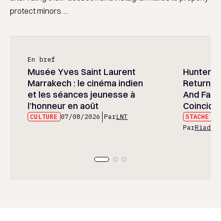
protect minors. ...
En bref
Musée Yves Saint Laurent
Hunter x 
Marrakech : le cinéma indien
Returned
et les séances jeunesse à
And Fans 
l’honneur en août
Coincide
CULTURE
07/08/2026
Par
LNT
STACHE
07
Par
Riad E