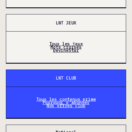
LNT JEUX
Tous les jeux
Mots croisés
DevineStar
LNT CLUB
Tous les contenus prime
Pourquoi s'abonner
Nos offres club