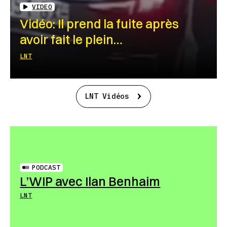
VIDEO
Vidéo: Il prend la fuite après
avoir fait le plein…
LNT
LNT Vidéos
PODCAST
L’WIP avec Ilan Benhaim
LNT