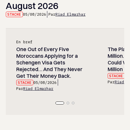
August 2026
STACHE
05/08/2026
Par
Riad Elmarhar
En bref
One Out of Every Five
The Play
Moroccans Applying for a
Million…
Schengen Visa Gets
Could Wa
Rejected… And They Never
Million Wi
Get Their Money Back.
STACHE
05
Par
Riad E
STACHE
05/08/2026
Par
Riad Elmarhar