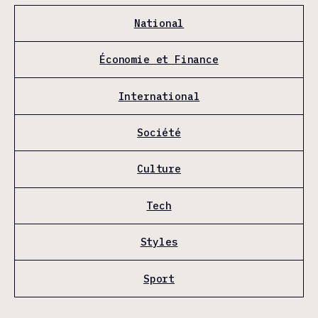
National
Économie et Finance
International
Société
Culture
Tech
Styles
Sport