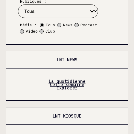
Rubriques :
Média :
Tous
News
Podcast
Video
Club
LNT NEWS
La quotidienne
Cette semaine
Explorer
LNT KIOSQUE