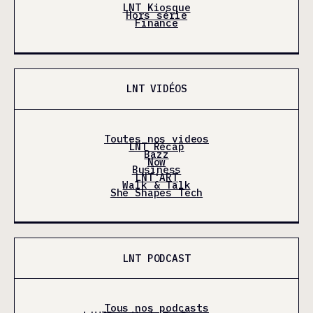
LNT Kiosque
Hors série
Finance
LNT VIDÉOS
Toutes nos videos
LNT Récap
Bazz
Now
Business
LNT'ART
Walk & Talk
She Shapes Tech
LNT PODCAST
Tous nos podcasts