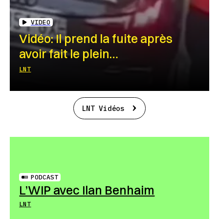
VIDEO
Vidéo: Il prend la fuite après
avoir fait le plein…
LNT
LNT Vidéos
PODCAST
L’WIP avec Ilan Benhaim
LNT