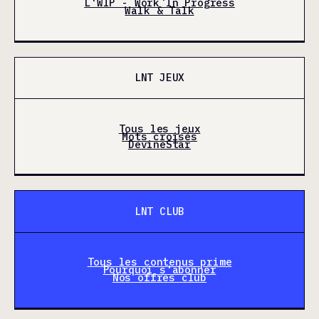
L'WIP - Work In Progress
Walk & Talk
LNT JEUX
Tous les jeux
Mots croisés
DevineStar
LNT CLUB
Tous les contenus prime
Pourquoi s'abonner
Nos offres club