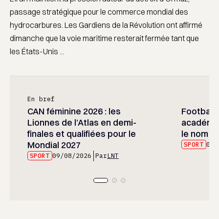
passage stratégique pour le commerce mondial des
hydrocarbures. Les Gardiens de la Révolution ont affirmé
dimanche que la voie maritime resterait fermée tant que
les États-Unis ...
En bref
CAN féminine 2026 : les
Football :
Lionnes de l’Atlas en demi-
académie
finales et qualifiées pour le
le nom d
Mondial 2027
SPORT
09/
SPORT
09/08/2026
Par
LNT