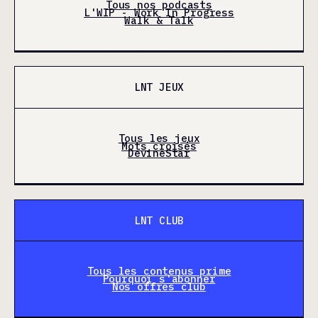
Tous nos podcasts
L'WIP - Work In Progress
Walk & Talk
LNT JEUX
Tous les jeux
Mots croisés
DevineStar
LNT CLUB
Tous les contenus prime
Pourquoi s'abonner
Nos offres club