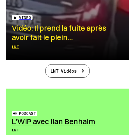
VIDEO
Vidéo: Il prend la fuite après
avoir fait le plein…
LNT
LNT Vidéos
PODCAST
L’WIP avec Ilan Benhaim
LNT