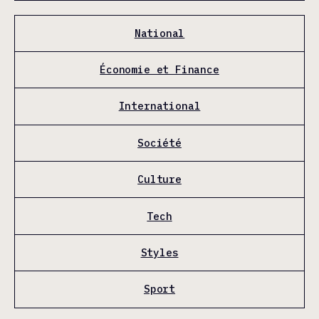
National
Économie et Finance
International
Société
Culture
Tech
Styles
Sport