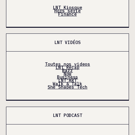
LNT Kiosque
Hors série
Finance
LNT VIDÉOS
Toutes nos videos
LNT Récap
Bazz
Now
Business
LNT'ART
Walk & Talk
She Shapes Tech
LNT PODCAST