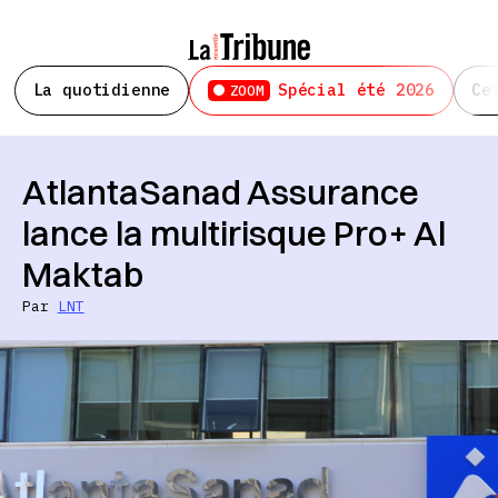
La quotidienne
Spécial été 2026
Ce
ZOOM
AtlantaSanad Assurance
lance la multirisque Pro+ Al
Maktab
Par
LNT