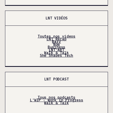
LNT VIDÉOS
Toutes nos videos
LNT Récap
Bazz
Now
Business
LNT'ART
Walk & Talk
She Shapes Tech
LNT PODCAST
Tous nos podcasts
L'WIP - Work In Progress
Walk & Talk