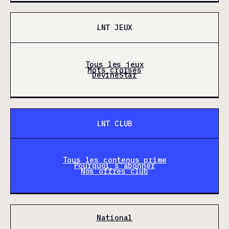
LNT JEUX
Tous les jeux
Mots croisés
DevineStar
LNT CLUB
Tous les contenus prime
Pourquoi s'abonner
Nos offres club
National