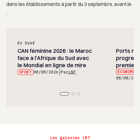
dans les établissements à partir du 3 septembre, avant le
...
En bref
CAN féminine 2026 : le Maroc
Ports mar
face à l’Afrique du Sud avec
progress
le Mondial en ligne de mire
premier 
ÉCONOMIE
SPORT
08/08/2026
Par
LNT
08/08/202
Les galaxies LNT