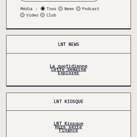
Média :
Tous
News
Podcast
Video
Club
LNT NEWS
La quotidienne
Cette semaine
Explorer
LNT KIOSQUE
LNT Kiosque
Hors série
Finance