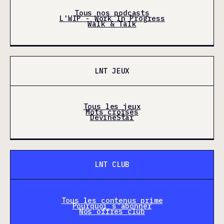
Tous nos podcasts
L'WIP - Work In Progress
Walk & Talk
LNT JEUX
Tous les jeux
Mots croisés
DevineStar
LNT CLUB
Tous les contenus prime
Pourquoi s'abonner
Nos offres club