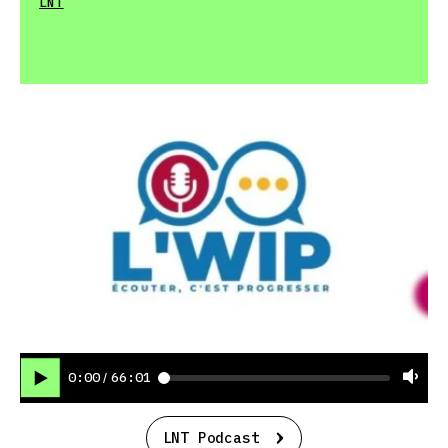
LNT
0:00
66:01
/
LNT Podcast