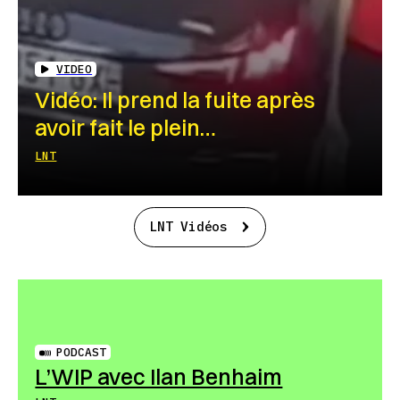
VIDEO
Vidéo: Il prend la fuite après
avoir fait le plein…
LNT
LNT Vidéos
PODCAST
L’WIP avec Ilan Benhaim