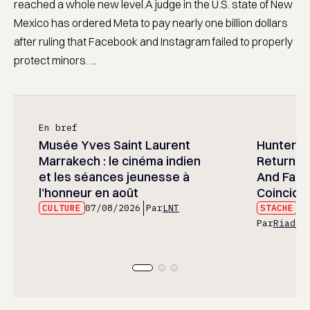
reached a whole new level.A judge in the U.S. state of New
Mexico has ordered Meta to pay nearly one billion dollars
after ruling that Facebook and Instagram failed to properly
protect minors. ...
En bref
Musée Yves Saint Laurent
Hunter x 
Marrakech : le cinéma indien
Returned
et les séances jeunesse à
And Fans 
l’honneur en août
Coincide
CULTURE
07/08/2026
Par
LNT
STACHE
07
Par
Riad E