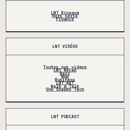
LNT Kiosque
Hors série
Finance
LNT VIDÉOS
Toutes nos videos
LNT Récap
Bazz
Now
Business
LNT'ART
Walk & Talk
She Shapes Tech
LNT PODCAST