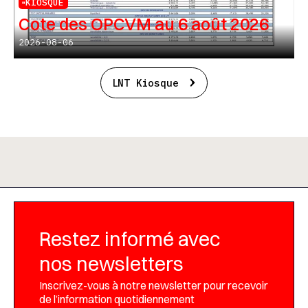
KIOSQUE
Cote des OPCVM au 6 août 2026
2026-08-06
LNT Kiosque
Restez informé avec
nos newsletters
Inscrivez-vous à notre newsletter pour recevoir
de l’information quotidiennement