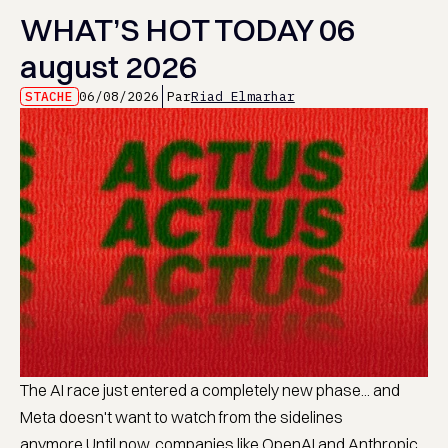
WHAT’S HOT TODAY 06
august 2026
STACHE
06/08/2026
Par
Riad Elmarhar
The AI race just entered a completely new phase... and
Meta doesn't want to watch from the sidelines
anymore.Until now, companies like OpenAI and Anthropic