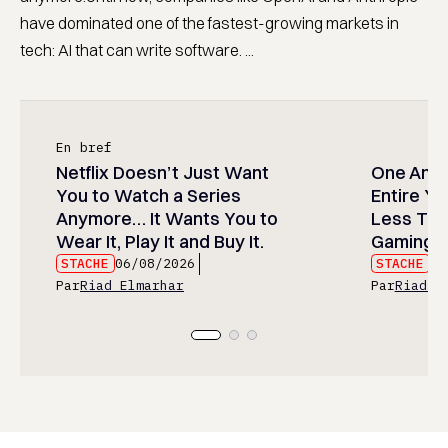
have dominated one of the fastest-growing markets in
tech: AI that can write software. ...
En bref
Netflix Doesn’t Just Want
One Anim
You to Watch a Series
Entire Y
Anymore… It Wants You to
Less Than
Wear It, Play It and Buy It.
Gaming P
STACHE
06/08/2026
STACHE
06
Par
Riad Elmarhar
Par
Riad E