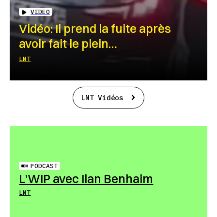
VIDEO
Vidéo: Il prend la fuite après
avoir fait le plein…
LNT
LNT Vidéos
PODCAST
L’WIP avec Ilan Benhaim
LNT