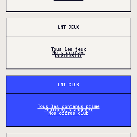
LNT JEUX
Tous les jeux
Mots croisés
DevineStar
LNT CLUB
Tous les contenus prime
Pourquoi s'abonner
Nos offres club