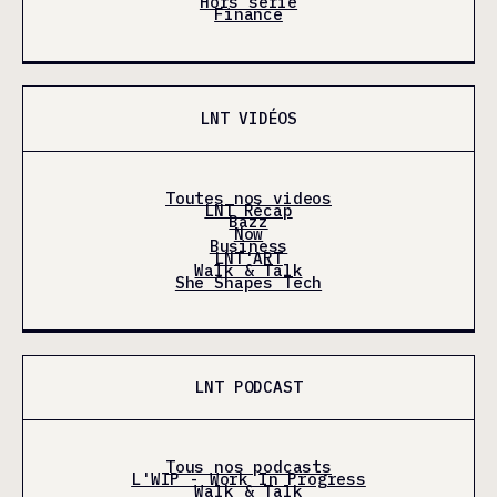
Hors série
Finance
LNT VIDÉOS
Toutes nos videos
LNT Récap
Bazz
Now
Business
LNT'ART
Walk & Talk
She Shapes Tech
LNT PODCAST
Tous nos podcasts
L'WIP - Work In Progress
Walk & Talk