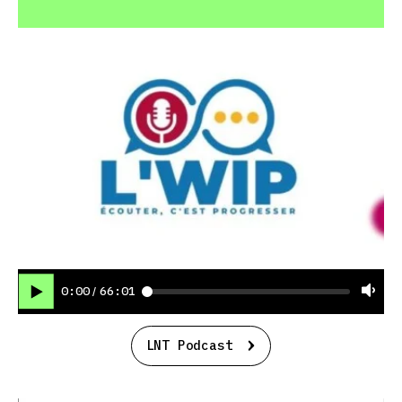
0:00
66:01
/
LNT Podcast