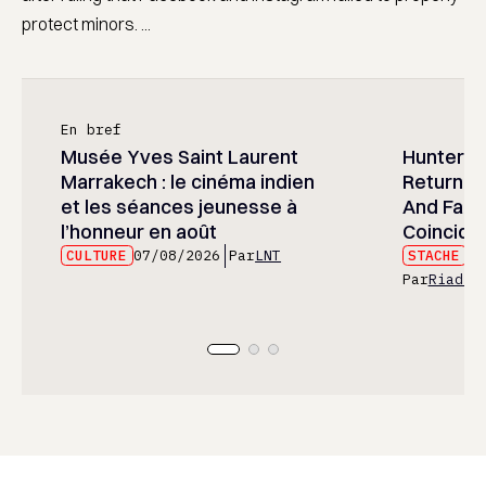
protect minors. ...
En bref
Musée Yves Saint Laurent
Hunter x 
Marrakech : le cinéma indien
Returned
et les séances jeunesse à
And Fans 
l’honneur en août
Coincide
CULTURE
07/08/2026
Par
LNT
STACHE
07
Par
Riad E