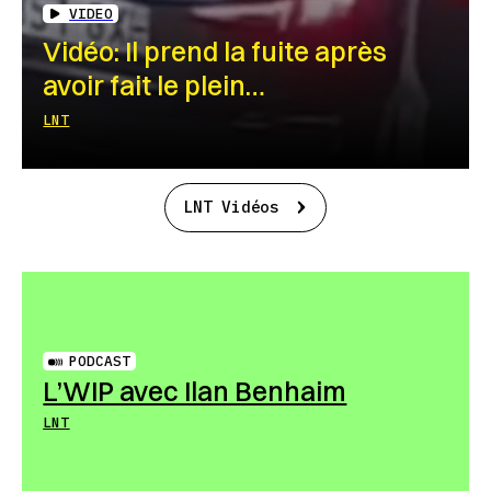
VIDEO
Vidéo: Il prend la fuite après
avoir fait le plein…
LNT
LNT Vidéos
PODCAST
L’WIP avec Ilan Benhaim
LNT