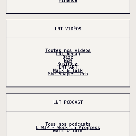
Finance
LNT VIDÉOS
Toutes nos videos
LNT Récap
Bazz
Now
Business
LNT'ART
Walk & Talk
She Shapes Tech
LNT PODCAST
Tous nos podcasts
L'WIP - Work In Progress
Walk & Talk