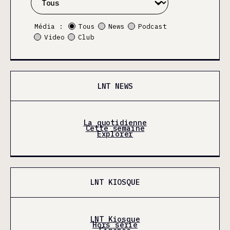
Média :
Tous
News
Podcast
Video
Club
LNT NEWS
La quotidienne
Cette semaine
Explorer
LNT KIOSQUE
LNT Kiosque
Hors série