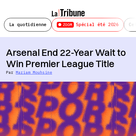
La quotidienne
Spécial été 2026
Ce
ZOOM
Arsenal End 22-Year Wait to
Win Premier League Title
Par
Mariam Mouhsine