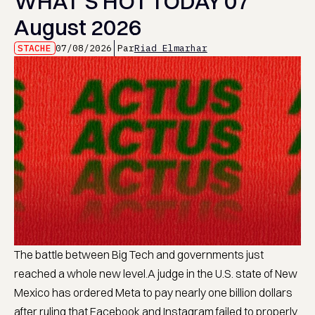
WHAT’S HOT TODAY 07
August 2026
STACHE
07/08/2026
Par
Riad Elmarhar
The battle between Big Tech and governments just
reached a whole new level.A judge in the U.S. state of New
Mexico has ordered Meta to pay nearly one billion dollars
after ruling that Facebook and Instagram failed to properly