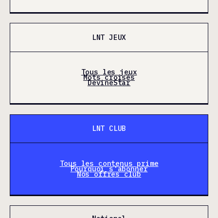
LNT JEUX
Tous les jeux
Mots croisés
DevineStar
LNT CLUB
Tous les contenus prime
Pourquoi s'abonner
Nos offres club