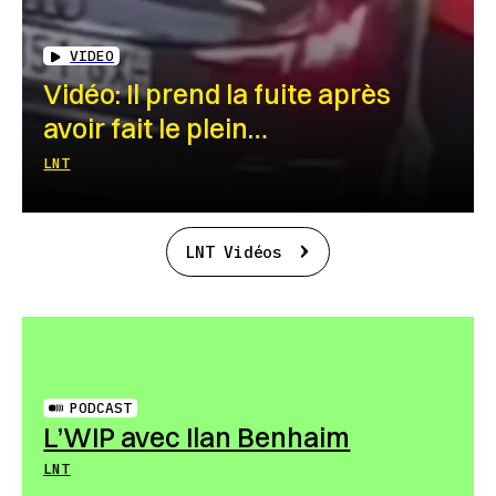
VIDEO
Vidéo: Il prend la fuite après
avoir fait le plein…
LNT
LNT Vidéos
PODCAST
L’WIP avec Ilan Benhaim
LNT