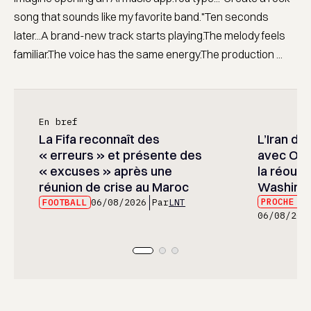
song that sounds like my favorite band."Ten seconds
later...A brand-new track starts playing.The melody feels
familiar.The voice has the same energy.The production ...
En bref
La Fifa reconnaît des
L’Iran di
« erreurs » et présente des
avec Oma
« excuses » après une
la réouv
réunion de crise au Maroc
Washing
PROCHE E
FOOTBALL
06/08/2026
Par
LNT
06/08/202