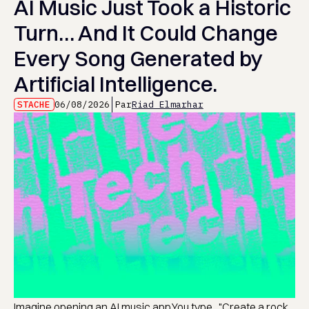
AI Music Just Took a Historic
Turn… And It Could Change
Every Song Generated by
Artificial Intelligence.
STACHE
06/08/2026
Par
Riad Elmarhar
Imagine opening an AI music app.You type..."Create a rock