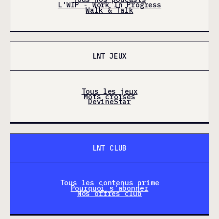
L'WIP - Work In Progress
Walk & Talk
LNT JEUX
Tous les jeux
Mots croisés
DevineStar
LNT CLUB
Tous les contenus prime
Pourquoi s'abonner
Nos offres club