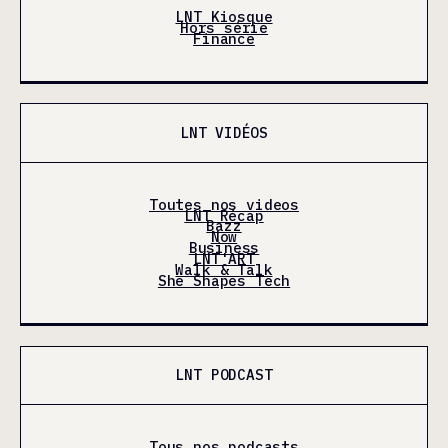
LNT Kiosque
Hors série
Finance
LNT VIDÉOS
Toutes nos videos
LNT Récap
Bazz
Now
Business
LNT'ART
Walk & Talk
She Shapes Tech
LNT PODCAST
Tous nos podcasts