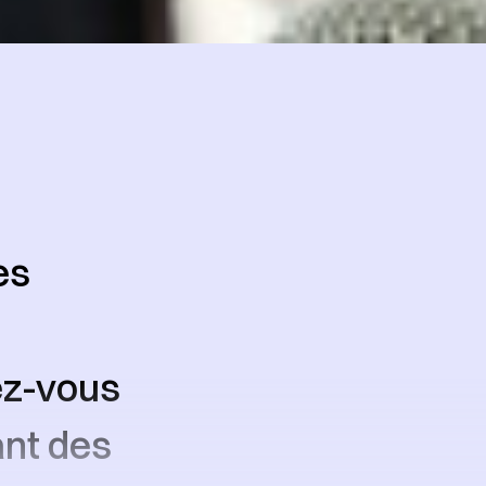
es
ez-vous
ant des