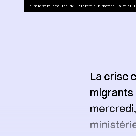
Le ministre italien de l'Intérieur Matteo Salvini l
La crise e
migrants 
mercredi,
ministéri