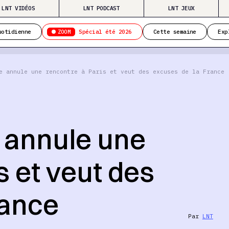
LNT VIDÉOS
LNT PODCAST
LNT JEUX
ZOOM
uotidienne
Spécial été 2026
Cette semaine
Exp
e annule une rencontre à Paris et veut des excuses de la France
 annule une
s et veut des
rance
Par
LNT