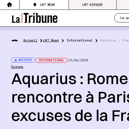
LNT NEWS
LNT KIOSQUE
La q
Accueil
LNT News
International
Aquarius : Rom
ARCHIVE
INTERNATIONAL
13/06/2018
Europe
Aquarius : Rome
rencontre à Pari
excuses de la F