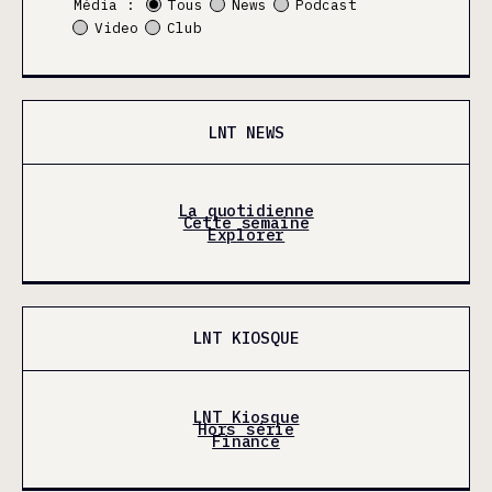
Média :
Tous
News
Podcast
Video
Club
LNT NEWS
La quotidienne
Cette semaine
Explorer
LNT KIOSQUE
LNT Kiosque
Hors série
Finance