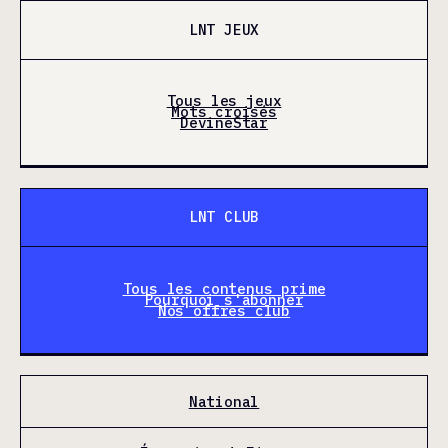
LNT JEUX
Tous les jeux
Mots croisés
DevineStar
LNT CLUB
Tous les contenus prime
Pourquoi s'abonner
Nos offres club
National