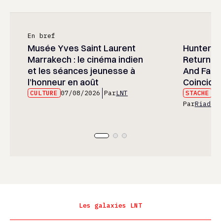
En bref
Musée Yves Saint Laurent
Hunter x 
Marrakech : le cinéma indien
Returned
et les séances jeunesse à
And Fans 
l’honneur en août
Coincide
CULTURE
07/08/2026
Par
LNT
STACHE
07
Par
Riad E
Les galaxies LNT