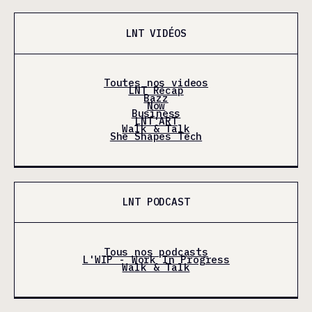
LNT VIDÉOS
Toutes nos videos
LNT Récap
Bazz
Now
Business
LNT'ART
Walk & Talk
She Shapes Tech
LNT PODCAST
Tous nos podcasts
L'WIP - Work In Progress
Walk & Talk