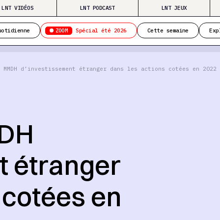
LNT VIDÉOS
LNT PODCAST
LNT JEUX
ZOOM
uotidienne
Spécial été 2026
Cette semaine
Exp
 MMDH d’investissement étranger dans les actions cotées en 2022
MDH
t étranger
 cotées en