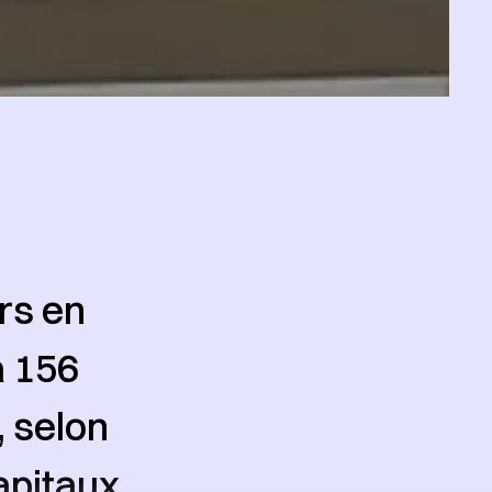
rs en
à 156
 selon
apitaux