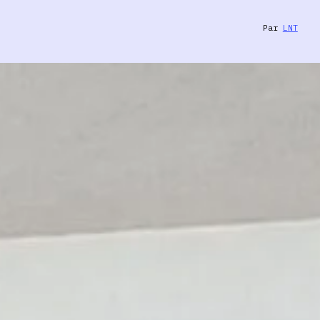
Par
LNT