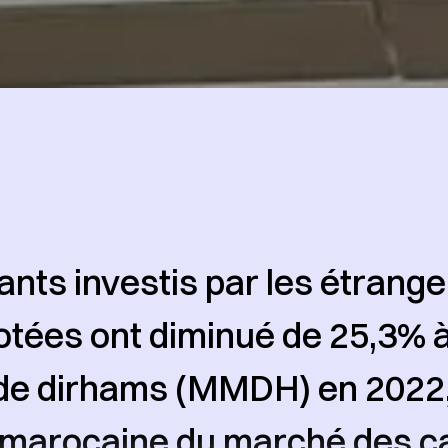
nts investis par les étrange
otées ont diminué de 25,3% 
 de dirhams (MMDH) en 2022,
é marocaine du marché des c