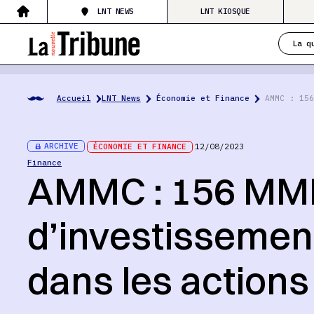
LNT NEWS
LNT KIOSQUE
La q
Accueil
LNT News
Économie et Finance
AMMC : 156
ARCHIVE
ÉCONOMIE ET FINANCE
12/08/2023
Finance
AMMC : 156 M
d’investissemen
dans les actions