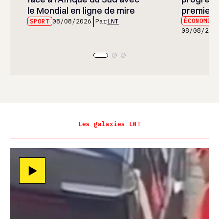
le Mondial en ligne de mire
premier 
ÉCONOMIE
SPORT
08/08/2026
Par
LNT
08/08/202
Les galaxies LNT