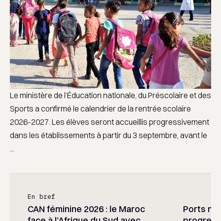
Le ministère de l’Éducation nationale, du Préscolaire et des
Sports a confirmé le calendrier de la rentrée scolaire
2026-2027. Les élèves seront accueillis progressivement
dans les établissements à partir du 3 septembre, avant le
...
En bref
CAN féminine 2026 : le Maroc
Ports mar
face à l’Afrique du Sud avec
progress