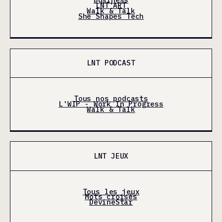
LNT'ART
Walk & Talk
She Shapes Tech
LNT PODCAST
Tous nos podcasts
L'WIP - Work In Progress
Walk & Talk
LNT JEUX
Tous les jeux
Mots croisés
DevineStar