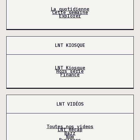
La quotidienne
Cette semaine
Explorer
LNT KIOSQUE
LNT Kiosque
Hors série
Finance
LNT VIDÉOS
Toutes nos videos
LNT Récap
Bazz
Now
Business