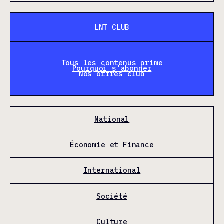
LNT CLUB
Tous les contenus prime
Pourquoi s'abonner
Nos offres club
National
Économie et Finance
International
Société
Culture