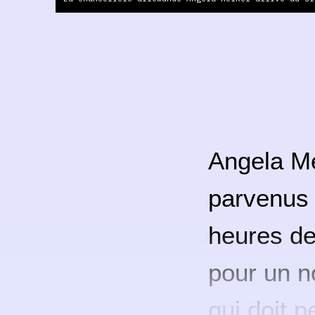
Angela Me
parvenus 
heures de
pour un 
qui doit p