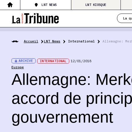
LNT NEWS
LNT KIOSQUE
La q
Accueil
LNT News
International
Allemagne: Mer
ARCHIVE
INTERNATIONAL
12/01/2018
Europe
Allemagne: Merk
accord de princi
gouvernement