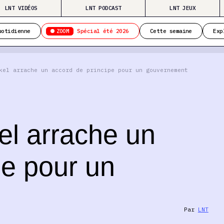
LNT VIDÉOS
LNT PODCAST
LNT JEUX
ZOOM
uotidienne
Spécial été 2026
Cette semaine
Exp
kel arrache un accord de principe pour un gouvernement
el arrache un
pe pour un
Par
LNT