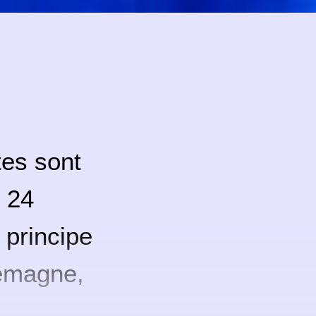
tes sont
 24
 principe
emagne,