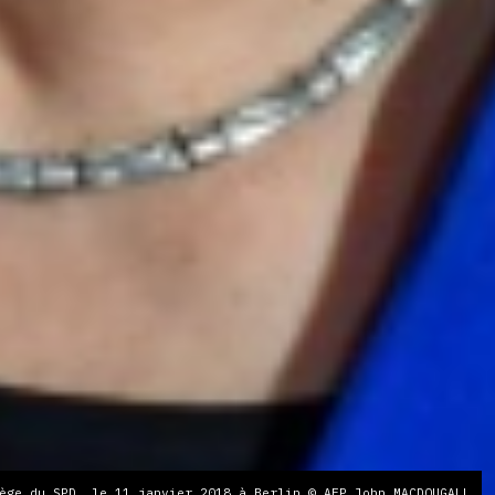
ège du SPD, le 11 janvier 2018 à Berlin © AFP John MACDOUGALL